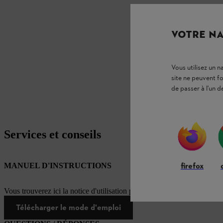
VOTRE NA
Vous utilisez un 
site ne peuvent f
de passer à l'un d
Services et conseils
firefox
MANUEL D'INSTRUCTIONS
Vous trouverez ici la notice d'utilisation pour ce produit STIHL
Télécharger le mode d'emploi