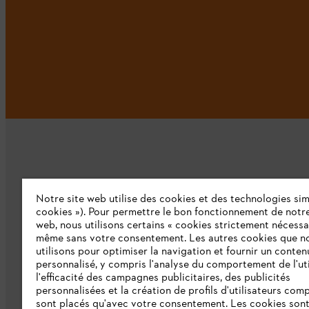
Notre site web utilise des cookies et des technologies simi
L'Entreprise
cookies »). Pour permettre le bon fonctionnement de notre
web, nous utilisons certains « cookies strictement nécessa
même sans votre consentement. Les autres cookies que n
Qui sommes-nous ?
utilisons pour optimiser la navigation et fournir un conten
personnalisé, y compris l'analyse du comportement de l'uti
Presse
l'efficacité des campagnes publicitaires, des publicités
personnalisées et la création de profils d'utilisateurs comp
Emploi
sont placés qu'avec votre consentement. Les cookies sont 