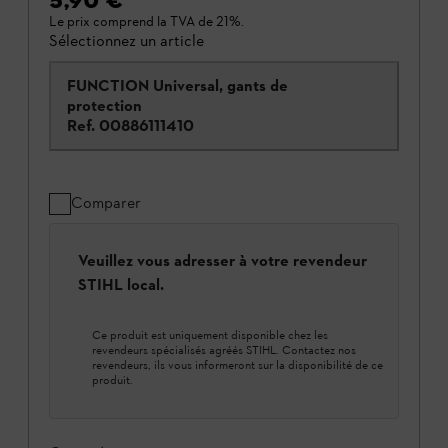
5,90 €
*
Le prix comprend la TVA de 21%.
Sélectionnez un article
FUNCTION Universal, gants de
protection
Ref.
00886111410
Comparer
Veuillez vous adresser à votre revendeur
STIHL local.
Ce produit est uniquement disponible chez les
revendeurs spécialisés agréés STIHL. Contactez nos
revendeurs, ils vous informeront sur la disponibilité de ce
produit.