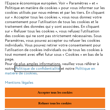
l’Espace économique européen. Voir « Paramètres » et «
Politique en matière de cookies » pour vous informer sur les
Contact
cookies utilisés par nous-mêmes et par les tiers. En cliquant
sur « Accepter tous les cookies », vous nous donnez votre
consentement pour l’utilisation de tous les cookies et le
VOTRE NAVIGATEUR INTERNET
traitement des données qui y sont associées. En cliquant
N'EST PLUS PRIS EN CHARGE
sur « Refuser tous les cookies », vous refusez l'utilisation
des cookies qui ne sont pas strictement nécessaires. Sous
Politique de protection des données
Paramètres, vous pouvez accepter ou refuser les cookies
individuels. Vous pouvez retirer votre consentement pour
Vous utilisez un navigateur Internet que nous ne prenons plus
Mentions légales
Utilisation des cookies
l’utilisation de cookies individuels ou de tous les cookies à
en charge, et certaines fonctionnalités de notre site ne
tout moment avec effet futur sous « Cookies » en bas de la
peuvent fonctionner correctement. Pour une utilisation
page.
Informations juridiques
optimale de notre site, nous vous recommandons de passer à
Pour de plus amples informations, veuillez vous référer à
notre
l'un des navigateurs suivants :
Politique de confidentialité
et notre
Politique en
matière de cookies
.
ANDREAS STIHL NV, Veurtstraat 117, 2870 Puurs-Sint-Amands,
België/Belgique
Mentions légales
VAT Number: BE 0427.714.768
firefox
chrome
Accepter tous les cookies
safari
edge
Refuser tous les cookies