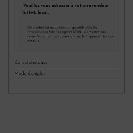
Veuillez vous adresser à votre revendeur
STIHL local.
Ce produit est uniquement disponible chez les
revendeurs spécialisés agréés STIHL. Contactez nos
revendeurs, ils vous informeront sur la disponibilité de ce
produit.
Caractéristques
Mode d'emploi