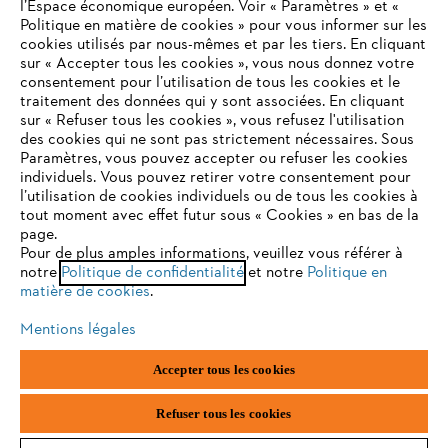
l’Espace économique européen. Voir « Paramètres » et «
Politique en matière de cookies » pour vous informer sur les
Contact
cookies utilisés par nous-mêmes et par les tiers. En cliquant
sur « Accepter tous les cookies », vous nous donnez votre
consentement pour l’utilisation de tous les cookies et le
VOTRE NAVIGATEUR INTERNET
traitement des données qui y sont associées. En cliquant
N'EST PLUS PRIS EN CHARGE
sur « Refuser tous les cookies », vous refusez l'utilisation
des cookies qui ne sont pas strictement nécessaires. Sous
Politique de protection des données
Paramètres, vous pouvez accepter ou refuser les cookies
individuels. Vous pouvez retirer votre consentement pour
Vous utilisez un navigateur Internet que nous ne prenons plus
Mentions légales
Utilisation des cookies
l’utilisation de cookies individuels ou de tous les cookies à
en charge, et certaines fonctionnalités de notre site ne
tout moment avec effet futur sous « Cookies » en bas de la
peuvent fonctionner correctement. Pour une utilisation
page.
Informations juridiques
optimale de notre site, nous vous recommandons de passer à
Pour de plus amples informations, veuillez vous référer à
notre
l'un des navigateurs suivants :
Politique de confidentialité
et notre
Politique en
matière de cookies
.
ANDREAS STIHL NV, Veurtstraat 117, 2870 Puurs-Sint-Amands,
België/Belgique
Mentions légales
VAT Number: BE 0427.714.768
firefox
chrome
Accepter tous les cookies
safari
edge
Refuser tous les cookies