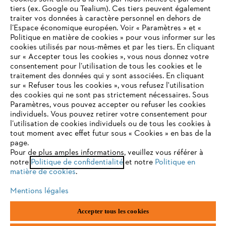
tiers (ex. Google ou Tealium). Ces tiers peuvent également
traiter vos données à caractère personnel en dehors de
l’Espace économique européen. Voir « Paramètres » et «
Politique en matière de cookies » pour vous informer sur les
Contact
cookies utilisés par nous-mêmes et par les tiers. En cliquant
sur « Accepter tous les cookies », vous nous donnez votre
consentement pour l’utilisation de tous les cookies et le
VOTRE NAVIGATEUR INTERNET
traitement des données qui y sont associées. En cliquant
N'EST PLUS PRIS EN CHARGE
sur « Refuser tous les cookies », vous refusez l'utilisation
des cookies qui ne sont pas strictement nécessaires. Sous
Politique de protection des données
Paramètres, vous pouvez accepter ou refuser les cookies
individuels. Vous pouvez retirer votre consentement pour
Vous utilisez un navigateur Internet que nous ne prenons plus
Mentions légales
Utilisation des cookies
l’utilisation de cookies individuels ou de tous les cookies à
en charge, et certaines fonctionnalités de notre site ne
tout moment avec effet futur sous « Cookies » en bas de la
peuvent fonctionner correctement. Pour une utilisation
page.
Informations juridiques
optimale de notre site, nous vous recommandons de passer à
Pour de plus amples informations, veuillez vous référer à
notre
l'un des navigateurs suivants :
Politique de confidentialité
et notre
Politique en
matière de cookies
.
ANDREAS STIHL NV, Veurtstraat 117, 2870 Puurs-Sint-Amands,
België/Belgique
Mentions légales
VAT Number: BE 0427.714.768
firefox
chrome
Accepter tous les cookies