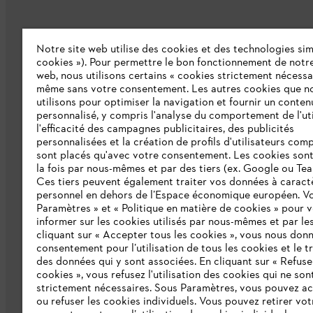
Notre site web utilise des cookies et des technologies simi
L'Entreprise
cookies »). Pour permettre le bon fonctionnement de notre
web, nous utilisons certains « cookies strictement nécessa
même sans votre consentement. Les autres cookies que n
Qui sommes-nous ?
utilisons pour optimiser la navigation et fournir un conten
personnalisé, y compris l'analyse du comportement de l'uti
Presse
l'efficacité des campagnes publicitaires, des publicités
personnalisées et la création de profils d'utilisateurs comp
Emploi
sont placés qu'avec votre consentement. Les cookies sont 
la fois par nous-mêmes et par des tiers (ex. Google ou Tea
Ligne Intégrité STIHL
Ces tiers peuvent également traiter vos données à caract
Développement durable
personnel en dehors de l’Espace économique européen. Vo
Paramètres » et « Politique en matière de cookies » pour 
Catalogue
informer sur les cookies utilisés par nous-mêmes et par les
cliquant sur « Accepter tous les cookies », vous nous don
consentement pour l’utilisation de tous les cookies et le t
des données qui y sont associées. En cliquant sur « Refuse
cookies », vous refusez l'utilisation des cookies qui ne son
strictement nécessaires. Sous Paramètres, vous pouvez a
ou refuser les cookies individuels. Vous pouvez retirer vot