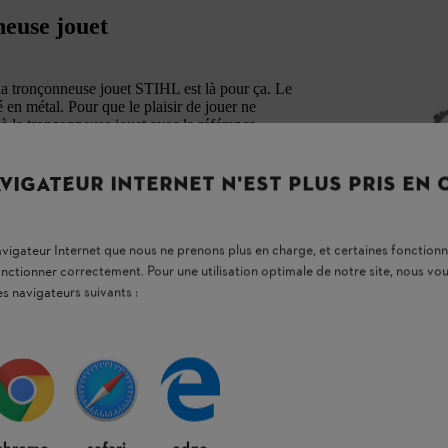
neuse jouet
la tronçonneuse jouet STIHL est là pour ça. Le
 en métal. Pour que le plaisir de jouer ne
à la tronçonneuse jouet avec la référence
VIGATEUR INTERNET N'EST PLUS PRIS EN
navigateur Internet que nous ne prenons plus en charge, et certaines fonctionn
onctionner correctement. Pour une utilisation optimale de notre site, nous 
es navigateurs suivants :