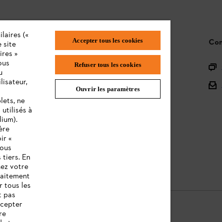
laires («
Accepter tous les cookies
STIHL FAQ
Con
 site
ires »
ous
Refuser tous les cookies
L'enregistrement des produits
u
lisateur,
L'Assortiment
Ouvrir les paramètres
lets, ne
Batteries et Matériel Électrique
utilisés à
lium).
Notices d'emploi
ère
ir «
vous
 tiers. En
nez votre
raitement
r tous les
t pas
ccepter
re