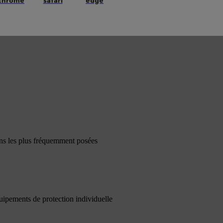
chrome
safari
edge
ons les plus fréquemment posées
quipements de protection individuelle