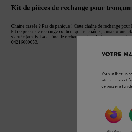
Kit de pièces de rechange pour tronçon
Chaîne cassée ? Pas de panique ! Cette chaîne de rechange pour 
kit de pièces de rechange contient quatre chaînes, ainsi qu’une clé
s’arrête jamais. La chaîne de rechange est exclusivement adaptée 
04216000053.
VOTRE NA
Vous utilisez un 
site ne peuvent f
de passer à l'un d