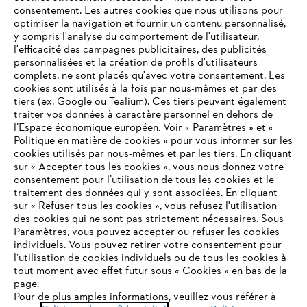
consentement. Les autres cookies que nous utilisons pour
optimiser la navigation et fournir un contenu personnalisé,
L'Entreprise
y compris l'analyse du comportement de l'utilisateur,
l'efficacité des campagnes publicitaires, des publicités
personnalisées et la création de profils d'utilisateurs
complets, ne sont placés qu'avec votre consentement. Les
STIHL FAQ
cookies sont utilisés à la fois par nous-mêmes et par des
tiers (ex. Google ou Tealium). Ces tiers peuvent également
traiter vos données à caractère personnel en dehors de
l’Espace économique européen. Voir « Paramètres » et «
Politique en matière de cookies » pour vous informer sur les
Contact
cookies utilisés par nous-mêmes et par les tiers. En cliquant
sur « Accepter tous les cookies », vous nous donnez votre
consentement pour l’utilisation de tous les cookies et le
VOTRE NAVIGATEUR INTERNET
traitement des données qui y sont associées. En cliquant
N'EST PLUS PRIS EN CHARGE
sur « Refuser tous les cookies », vous refusez l'utilisation
des cookies qui ne sont pas strictement nécessaires. Sous
Politique de protection des données
Paramètres, vous pouvez accepter ou refuser les cookies
individuels. Vous pouvez retirer votre consentement pour
Vous utilisez un navigateur Internet que nous ne prenons plus
Mentions légales
Utilisation des cookies
l’utilisation de cookies individuels ou de tous les cookies à
en charge, et certaines fonctionnalités de notre site ne
tout moment avec effet futur sous « Cookies » en bas de la
peuvent fonctionner correctement. Pour une utilisation
page.
Informations juridiques
optimale de notre site, nous vous recommandons de passer à
Pour de plus amples informations, veuillez vous référer à