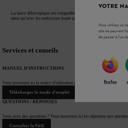
VOTRE NA
La lance télescopique est compatible avec les nettoyeurs haute pr
ainsi qu’avec les nettoyeurs haute pression sur batterie REA 
Vous utilisez un 
site ne peuvent f
de passer à l'un d
Services et conseils
MANUEL D'INSTRUCTIONS
firefox
Vous trouverez ici la notice d'utilisation pour ce produit STIHL
Télécharger le mode d'emploi
QUESTIONS / RÉPONSES
Vous avez des questions ? Vous trouverez ici les réponses aux questi
Consulter la FAQ