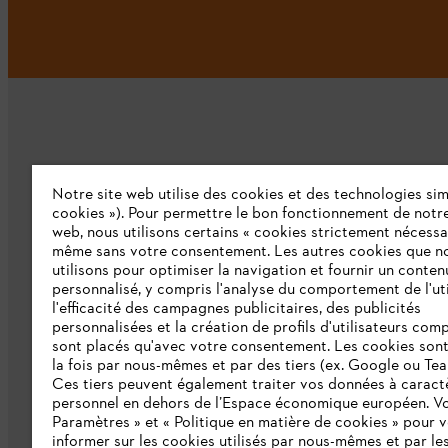
Notre site web utilise des cookies et des technologies simi
L'Entreprise
cookies »). Pour permettre le bon fonctionnement de notre
web, nous utilisons certains « cookies strictement nécessa
même sans votre consentement. Les autres cookies que n
Qui sommes-nous ?
utilisons pour optimiser la navigation et fournir un conten
personnalisé, y compris l'analyse du comportement de l'uti
Presse
l'efficacité des campagnes publicitaires, des publicités
personnalisées et la création de profils d'utilisateurs comp
Emploi
sont placés qu'avec votre consentement. Les cookies sont 
la fois par nous-mêmes et par des tiers (ex. Google ou Tea
Ligne Intégrité STIHL
Ces tiers peuvent également traiter vos données à caract
Développement durable
personnel en dehors de l’Espace économique européen. Vo
Paramètres » et « Politique en matière de cookies » pour 
Catalogue
informer sur les cookies utilisés par nous-mêmes et par les