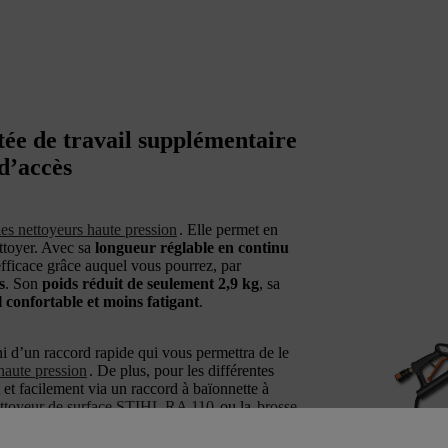
tée de travail supplémentaire
 d’accès
les nettoyeurs haute pression
. Elle permet en
ettoyer. Avec sa
longueur réglable en continu
 efficace grâce auquel vous pourrez, par
s
. Son
poids réduit de seulement 2,9 kg
, sa
l confortable et moins fatigant
.
ni d’un raccord rapide qui vous permettra de le
haute pression
. De plus, pour les différentes
 et facilement via un raccord à baïonnette à
ttoyeur de surface STIHL RA 110
ou la
brosse
ion, l’angle de travail est ajustable, ce qui vous
s
.