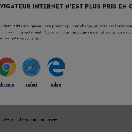
VIGATEUR INTERNET N'EST PLUS PRIS EN
ession électriques
RE 80
à
RE 170 PLUS
60 PLUS à REA 100 PLUS.
navigateur Internet que nous ne prenons plus en charge, et certaines fonctionn
onctionner correctement. Pour une utilisation optimale de notre site, nous 
es navigateurs suivants :
chrome
safari
edge
ons les plus fréquemment posées