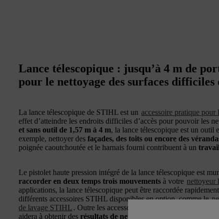
Lance télescopique : jusqu’à 4 m de por
pour le nettoyage des surfaces difficiles
La lance télescopique de STIHL est un
accessoire pratique pour 
effet d’atteindre les endroits difficiles d’accès pour pouvoir les n
et sans outil de 1,57 m à 4 m
, la lance télescopique est un outil
exemple, nettoyer des
façades, des toits ou encore des véranda
poignée caoutchoutée et le harnais fourni contribuent à un
travai
Le pistolet haute pression intégré de la lance télescopique est mu
raccorder en deux temps trois mouvements
à votre
nettoyeur 
applications, la lance télescopique peut être raccordée rapidement
différents accessoires STIHL disponibles en option, comme le
ne
de lavage STIHL
. Outre les accessoires adaptés à chaque applicat
aidera à obtenir des
résultats de nettoyage encore plus efficace