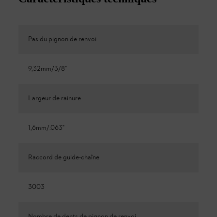
Pas du pignon de renvoi
9,32mm/3/8"
Largeur de rainure
1,6mm/.063"
Raccord de guide-chaîne
3003
Nombre de dents de pignon de renvoi