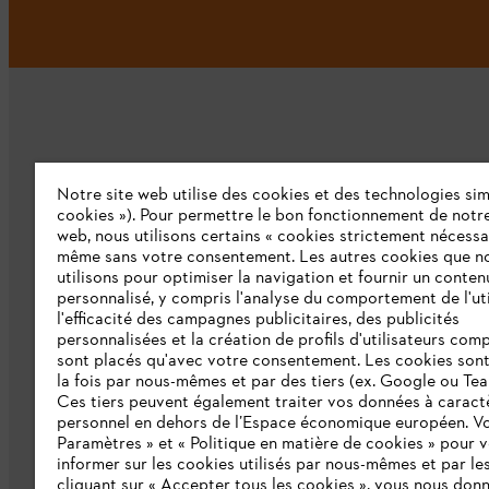
Notre site web utilise des cookies et des technologies simi
L'Entreprise
cookies »). Pour permettre le bon fonctionnement de notre
web, nous utilisons certains « cookies strictement nécessa
même sans votre consentement. Les autres cookies que n
Qui sommes-nous ?
utilisons pour optimiser la navigation et fournir un conten
personnalisé, y compris l'analyse du comportement de l'uti
Presse
l'efficacité des campagnes publicitaires, des publicités
personnalisées et la création de profils d'utilisateurs comp
Emploi
sont placés qu'avec votre consentement. Les cookies sont 
la fois par nous-mêmes et par des tiers (ex. Google ou Tea
Ligne Intégrité STIHL
Ces tiers peuvent également traiter vos données à caract
Développement durable
personnel en dehors de l’Espace économique européen. Vo
Paramètres » et « Politique en matière de cookies » pour 
Catalogue
informer sur les cookies utilisés par nous-mêmes et par les
cliquant sur « Accepter tous les cookies », vous nous don