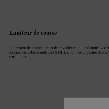
Limiteur de course
Le limiteur de course permet de travailler en toute sécurité avec d
lorsque des débroussailleuses STIHL à poignée circulaire doivent 
métalliques.