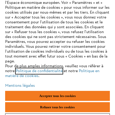
l’Espace économique européen. Voir « Paramètres » et «
Politique en matière de cookies » pour vous informer sur les
Contact
cookies utilisés par nous-mêmes et par les tiers. En cliquant
sur « Accepter tous les cookies », vous nous donnez votre
consentement pour l’utilisation de tous les cookies et le
VOTRE NAVIGATEUR INTERNET
traitement des données qui y sont associées. En cliquant
N'EST PLUS PRIS EN CHARGE
sur « Refuser tous les cookies », vous refusez l'utilisation
des cookies qui ne sont pas strictement nécessaires. Sous
Politique de protection des données
Paramètres, vous pouvez accepter ou refuser les cookies
individuels. Vous pouvez retirer votre consentement pour
Vous utilisez un navigateur Internet que nous ne prenons plus
Mentions légales
Utilisation des cookies
l’utilisation de cookies individuels ou de tous les cookies à
en charge, et certaines fonctionnalités de notre site ne
tout moment avec effet futur sous « Cookies » en bas de la
peuvent fonctionner correctement. Pour une utilisation
page.
Informations juridiques
optimale de notre site, nous vous recommandons de passer à
Pour de plus amples informations, veuillez vous référer à
notre
l'un des navigateurs suivants :
Politique de confidentialité
et notre
Politique en
matière de cookies
.
ANDREAS STIHL NV, Veurtstraat 117, 2870 Puurs-Sint-Amands,
België/Belgique
Mentions légales
VAT Number: BE 0427.714.768
firefox
chrome
Accepter tous les cookies
safari
edge
Refuser tous les cookies