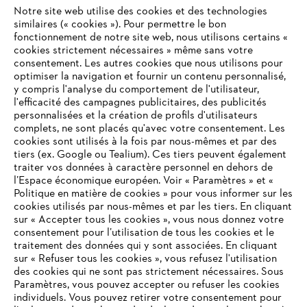
Notre site web utilise des cookies et des technologies
similaires (« cookies »). Pour permettre le bon
fonctionnement de notre site web, nous utilisons certains «
cookies strictement nécessaires » même sans votre
consentement. Les autres cookies que nous utilisons pour
optimiser la navigation et fournir un contenu personnalisé,
L'Entreprise
y compris l'analyse du comportement de l'utilisateur,
l'efficacité des campagnes publicitaires, des publicités
personnalisées et la création de profils d'utilisateurs
complets, ne sont placés qu'avec votre consentement. Les
STIHL FAQ
cookies sont utilisés à la fois par nous-mêmes et par des
tiers (ex. Google ou Tealium). Ces tiers peuvent également
traiter vos données à caractère personnel en dehors de
l’Espace économique européen. Voir « Paramètres » et «
Politique en matière de cookies » pour vous informer sur les
Contact
cookies utilisés par nous-mêmes et par les tiers. En cliquant
sur « Accepter tous les cookies », vous nous donnez votre
consentement pour l’utilisation de tous les cookies et le
VOTRE NAVIGATEUR INTERNET
traitement des données qui y sont associées. En cliquant
N'EST PLUS PRIS EN CHARGE
sur « Refuser tous les cookies », vous refusez l'utilisation
des cookies qui ne sont pas strictement nécessaires. Sous
Politique de protection des données
Paramètres, vous pouvez accepter ou refuser les cookies
individuels. Vous pouvez retirer votre consentement pour
Vous utilisez un navigateur Internet que nous ne prenons plus