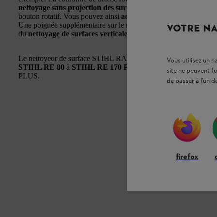
nettoyage sans projection des surfaces planes
. Le
réglage de 
bouton rotatif. Vous pouvez ainsi
adapter la puissance de nett
Une poignée supplémentaire sur le nettoyeur de surface STIHL R
VOTRE NA
du
nettoyage de surfaces verticales
, comme des murs.
Le nettoyeur de surface STIHL RA 90 est compatible avec les mod
Vous utilisez un 
STIHL RE 80
à
STIHL RE 170 PLUS
et les nettoyeurs haut
site ne peuvent f
PLUS.
de passer à l'un d
firefox