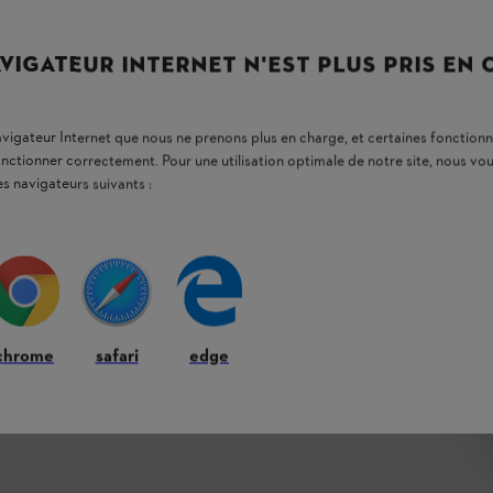
la pression
s’effectue facilement grâce à un
oyage
et obtenir sans effort le résultat souhaité.
A 90 permet une manipulation confortable lors
VIGATEUR INTERNET N'EST PLUS PRIS EN
èles de nettoyeurs haute pression électriques
navigateur Internet que nous ne prenons plus en charge, et certaines fonctionn
e pression sur batterie REA 60 PLUS et REA 100
onctionner correctement. Pour une utilisation optimale de notre site, nous 
es navigateurs suivants :
chrome
safari
edge