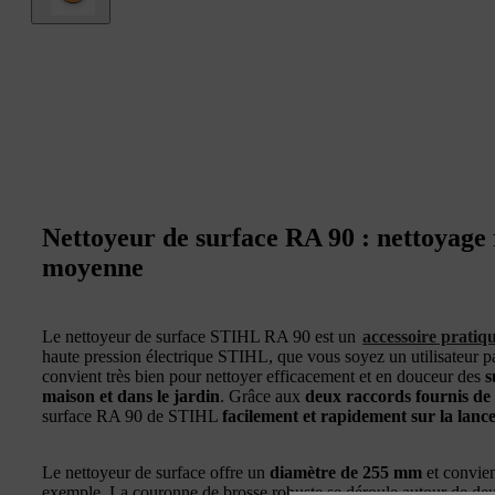
Nettoyeur de surface RA 90 : nettoyage r
moyenne
Le nettoyeur de surface STIHL RA 90 est un
accessoire pratiq
haute pression électrique STIHL, que vous soyez un utilisateur par
convient très bien pour nettoyer efficacement et en douceur des
s
maison et dans le jardin
. Grâce aux
deux raccords fournis de 
surface RA 90 de STIHL
facilement et rapidement sur la lan
Le nettoyeur de surface offre un
diamètre de 255 mm
et convien
exemple. La couronne de brosse robuste se déroule autour de deux 