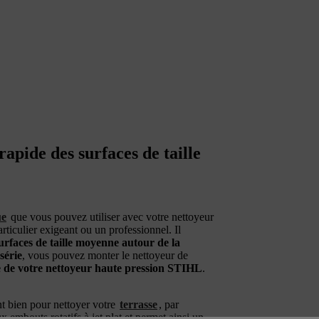
apide des surfaces de taille
ue
que vous pouvez utiliser avec votre nettoyeur
ticulier exigeant ou un professionnel. Il
urfaces de taille moyenne autour de la
série
, vous pouvez monter le nettoyeur de
ce de votre nettoyeur haute pression STIHL
.
t bien pour nettoyer votre
terrasse
, par
embouts rotatifs à jet plat et permet ainsi un