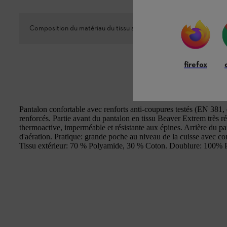
Composition du matériau du tissu supérieur
50 % polya
firefox
Pantalon confortable avec renforts anti-coupures testés (EN 381
renforcés. Partie avant du pantalon en tissu Beaver Extrem très r
thermoactive, imperméable et résistante aux épines. Arrière du pa
d'aération. Pratique: grande poche au niveau de la cuisse avec c
Tissu extérieur: 70 % Polyamide, 30 % Coton. Doublure: 100% P