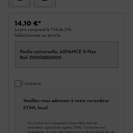
14,10 €
*
Le prix comprend la TVA de 21%.
Sélectionnez un article
Poche universelle, ADVANCE X-Flex
Ref.
00008826100
Comparer
Veuillez vous adresser à votre revendeur
STIHL local.
Ce produit est uniquement disponible chez les
revendeurs spécialisés agréés STIHL. Contactez nos
revendeurs, ils vous informeront sur la disponibilité de ce