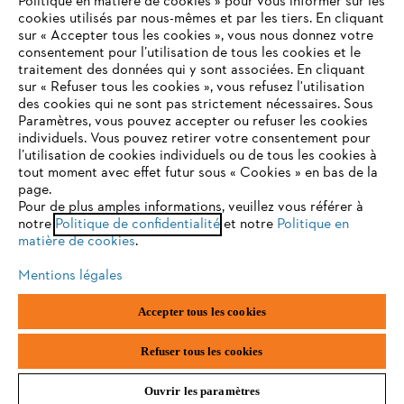
Politique en matière de cookies » pour vous informer sur les
Contact
cookies utilisés par nous-mêmes et par les tiers. En cliquant
sur « Accepter tous les cookies », vous nous donnez votre
consentement pour l’utilisation de tous les cookies et le
VOTRE NAVIGATEUR INTERNET
traitement des données qui y sont associées. En cliquant
N'EST PLUS PRIS EN CHARGE
sur « Refuser tous les cookies », vous refusez l'utilisation
des cookies qui ne sont pas strictement nécessaires. Sous
Politique de protection des données
Paramètres, vous pouvez accepter ou refuser les cookies
individuels. Vous pouvez retirer votre consentement pour
Vous utilisez un navigateur Internet que nous ne prenons plus
Mentions légales
Utilisation des cookies
l’utilisation de cookies individuels ou de tous les cookies à
en charge, et certaines fonctionnalités de notre site ne
tout moment avec effet futur sous « Cookies » en bas de la
peuvent fonctionner correctement. Pour une utilisation
page.
Informations juridiques
optimale de notre site, nous vous recommandons de passer à
Pour de plus amples informations, veuillez vous référer à
notre
l'un des navigateurs suivants :
Politique de confidentialité
et notre
Politique en
matière de cookies
.
ANDREAS STIHL NV, Veurtstraat 117, 2870 Puurs-Sint-Amands,
België/Belgique
Mentions légales
VAT Number: BE 0427.714.768
firefox
chrome
Accepter tous les cookies
safari
edge
Refuser tous les cookies
Ouvrir les paramètres