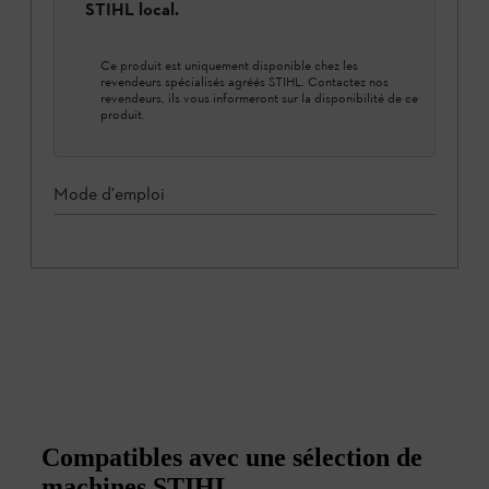
STIHL local.
Ce produit est uniquement disponible chez les
revendeurs spécialisés agréés STIHL. Contactez nos
revendeurs, ils vous informeront sur la disponibilité de ce
produit.
Mode d'emploi
Compatibles avec une sélection de
machines STIHL