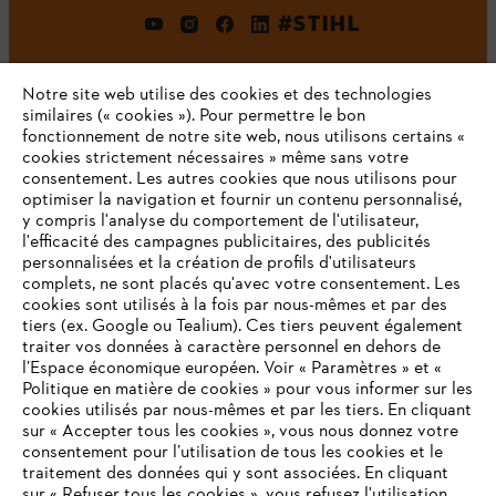
#STIHL
Notre site web utilise des cookies et des technologies
similaires (« cookies »). Pour permettre le bon
fonctionnement de notre site web, nous utilisons certains «
cookies strictement nécessaires » même sans votre
consentement. Les autres cookies que nous utilisons pour
optimiser la navigation et fournir un contenu personnalisé,
L'Entreprise
y compris l'analyse du comportement de l'utilisateur,
l'efficacité des campagnes publicitaires, des publicités
personnalisées et la création de profils d'utilisateurs
complets, ne sont placés qu'avec votre consentement. Les
STIHL FAQ
cookies sont utilisés à la fois par nous-mêmes et par des
tiers (ex. Google ou Tealium). Ces tiers peuvent également
traiter vos données à caractère personnel en dehors de
l’Espace économique européen. Voir « Paramètres » et «
Politique en matière de cookies » pour vous informer sur les
Contact
cookies utilisés par nous-mêmes et par les tiers. En cliquant
sur « Accepter tous les cookies », vous nous donnez votre
consentement pour l’utilisation de tous les cookies et le
VOTRE NAVIGATEUR INTERNET
traitement des données qui y sont associées. En cliquant
N'EST PLUS PRIS EN CHARGE
sur « Refuser tous les cookies », vous refusez l'utilisation