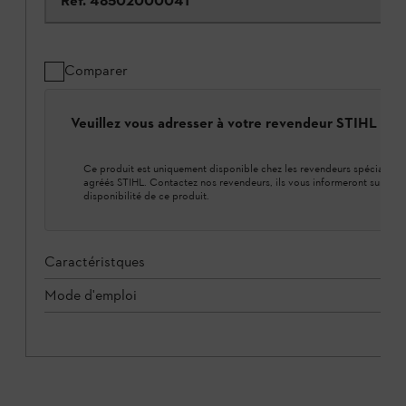
Ref.
48502000041
Comparer
Veuillez vous adresser à votre revendeur STIHL loca
Ce produit est uniquement disponible chez les revendeurs spécialisés
agréés STIHL. Contactez nos revendeurs, ils vous informeront sur la
disponibilité de ce produit.
Caractéristques
Mode d'emploi