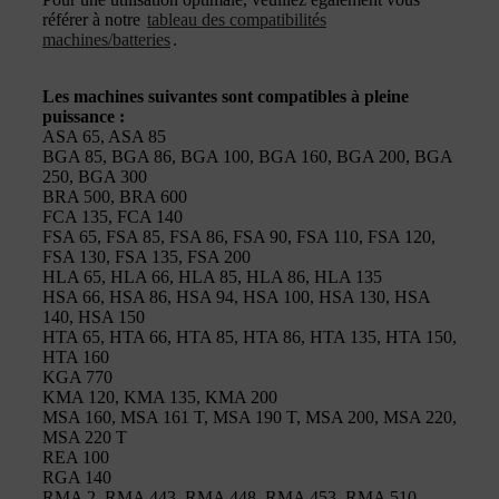
référer à notre
tableau des compatibilités
machines/batteries
.
Les machines suivantes sont compatibles à pleine
puissance :
ASA 65, ASA 85
BGA 85, BGA 86, BGA 100, BGA 160, BGA 200, BGA
250, BGA 300
BRA 500, BRA 600
FCA 135, FCA 140
FSA 65, FSA 85, FSA 86, FSA 90, FSA 110, FSA 120,
FSA 130, FSA 135, FSA 200
HLA 65, HLA 66, HLA 85, HLA 86, HLA 135
HSA 66, HSA 86, HSA 94, HSA 100, HSA 130, HSA
140, HSA 150
HTA 65, HTA 66, HTA 85, HTA 86, HTA 135, HTA 150,
HTA 160
KGA 770
KMA 120, KMA 135, KMA 200
MSA 160, MSA 161 T, MSA 190 T, MSA 200, MSA 220,
MSA 220 T
REA 100
RGA 140
RMA 2, RMA 443, RMA 448, RMA 453, RMA 510,