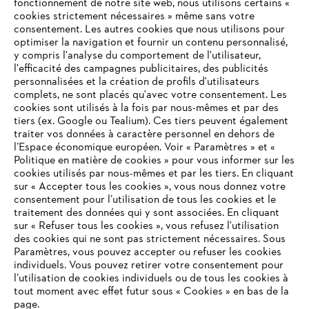
fonctionnement de notre site web, nous utilisons certains «
cookies strictement nécessaires » même sans votre
consentement. Les autres cookies que nous utilisons pour
optimiser la navigation et fournir un contenu personnalisé,
y compris l'analyse du comportement de l'utilisateur,
l'efficacité des campagnes publicitaires, des publicités
personnalisées et la création de profils d'utilisateurs
complets, ne sont placés qu'avec votre consentement. Les
cookies sont utilisés à la fois par nous-mêmes et par des
tiers (ex. Google ou Tealium). Ces tiers peuvent également
traiter vos données à caractère personnel en dehors de
l’Espace économique européen. Voir « Paramètres » et «
Politique en matière de cookies » pour vous informer sur les
cookies utilisés par nous-mêmes et par les tiers. En cliquant
sur « Accepter tous les cookies », vous nous donnez votre
consentement pour l’utilisation de tous les cookies et le
VOTRE NAVIGATEUR INTERNET
traitement des données qui y sont associées. En cliquant
N'EST PLUS PRIS EN CHARGE
sur « Refuser tous les cookies », vous refusez l'utilisation
des cookies qui ne sont pas strictement nécessaires. Sous
Paramètres, vous pouvez accepter ou refuser les cookies
individuels. Vous pouvez retirer votre consentement pour
Vous utilisez un navigateur Internet que nous ne prenons plus
l’utilisation de cookies individuels ou de tous les cookies à
en charge, et certaines fonctionnalités de notre site ne
tout moment avec effet futur sous « Cookies » en bas de la
peuvent fonctionner correctement. Pour une utilisation
page.