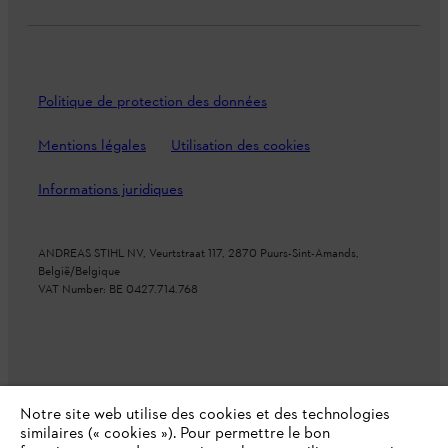
Politique de protection des données
Mentions légales
Utilisation des cookies
Informations juridiques
ANDREAS STIHL NV, Veurtstraat 117, 2870 Puurs-Sint-Amands,
België/Belgique
VAT Number: BE 0427.714.768
Notre site web utilise des cookies et des technologies
similaires (« cookies »). Pour permettre le bon