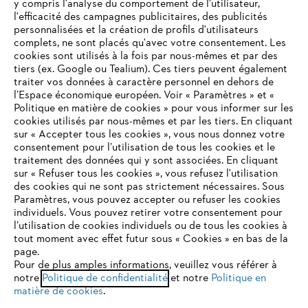
y compris l'analyse du comportement de l'utilisateur,
l'efficacité des campagnes publicitaires, des publicités
personnalisées et la création de profils d'utilisateurs
complets, ne sont placés qu'avec votre consentement. Les
STIHL FAQ
cookies sont utilisés à la fois par nous-mêmes et par des
tiers (ex. Google ou Tealium). Ces tiers peuvent également
traiter vos données à caractère personnel en dehors de
l’Espace économique européen. Voir « Paramètres » et «
Politique en matière de cookies » pour vous informer sur les
Contact
cookies utilisés par nous-mêmes et par les tiers. En cliquant
sur « Accepter tous les cookies », vous nous donnez votre
consentement pour l’utilisation de tous les cookies et le
VOTRE NAVIGATEUR INTERNET
traitement des données qui y sont associées. En cliquant
N'EST PLUS PRIS EN CHARGE
sur « Refuser tous les cookies », vous refusez l'utilisation
des cookies qui ne sont pas strictement nécessaires. Sous
Politique de protection des données
Paramètres, vous pouvez accepter ou refuser les cookies
individuels. Vous pouvez retirer votre consentement pour
Vous utilisez un navigateur Internet que nous ne prenons plus
Mentions légales
Utilisation des cookies
l’utilisation de cookies individuels ou de tous les cookies à
en charge, et certaines fonctionnalités de notre site ne
tout moment avec effet futur sous « Cookies » en bas de la
peuvent fonctionner correctement. Pour une utilisation
page.
Informations juridiques
optimale de notre site, nous vous recommandons de passer à
Pour de plus amples informations, veuillez vous référer à
notre
l'un des navigateurs suivants :
Politique de confidentialité
et notre
Politique en
matière de cookies
.
ANDREAS STIHL NV, Veurtstraat 117, 2870 Puurs-Sint-Amands,