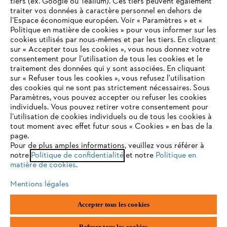
tiers (ex. Google ou Tealium). Ces tiers peuvent également
traiter vos données à caractère personnel en dehors de
l’Espace économique européen. Voir « Paramètres » et «
Politique en matière de cookies » pour vous informer sur les
Contact
cookies utilisés par nous-mêmes et par les tiers. En cliquant
sur « Accepter tous les cookies », vous nous donnez votre
consentement pour l’utilisation de tous les cookies et le
VOTRE NAVIGATEUR INTERNET
traitement des données qui y sont associées. En cliquant
N'EST PLUS PRIS EN CHARGE
sur « Refuser tous les cookies », vous refusez l'utilisation
des cookies qui ne sont pas strictement nécessaires. Sous
Politique de protection des données
Paramètres, vous pouvez accepter ou refuser les cookies
individuels. Vous pouvez retirer votre consentement pour
Vous utilisez un navigateur Internet que nous ne prenons plus
Mentions légales
Utilisation des cookies
l’utilisation de cookies individuels ou de tous les cookies à
en charge, et certaines fonctionnalités de notre site ne
tout moment avec effet futur sous « Cookies » en bas de la
peuvent fonctionner correctement. Pour une utilisation
page.
Informations juridiques
optimale de notre site, nous vous recommandons de passer à
Pour de plus amples informations, veuillez vous référer à
notre
l'un des navigateurs suivants :
Politique de confidentialité
et notre
Politique en
matière de cookies
.
ANDREAS STIHL NV, Veurtstraat 117, 2870 Puurs-Sint-Amands,
België/Belgique
Mentions légales
VAT Number: BE 0427.714.768
firefox
chrome
Accepter tous les cookies
safari
edge
Refuser tous les cookies