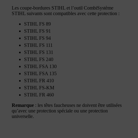
Les coupe-bordures STIHL et l’outil CombiSystème
STIHL suivants sont compatibles avec cette protection :
STIHL FS 89
STIHL FS 91
STIHL FS 94
STIHL FS 111
STIHL FS 131
STIHL FS 240
STIHL FSA 130
STIHL FSA 135
STIHL FR 410
STIHL FS-KM
STIHL FR 460
Remarque
: les têtes faucheuses ne doivent être utilisées
qu’avec une protection spéciale ou une protection
universelle.