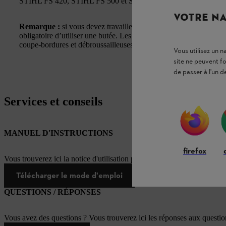
STIHL FS 420, STIHL FS 500 et STIHL FS 550
VOTRE NA
Remarque :
si vous devez travailler avec des lames de scie circul
obligatoire d’utiliser une butée. Les protections STIHL pour scies 
coupe-bordures et débroussailleuses STIHL munis d’un guidon à
Vous utilisez un 
site ne peuvent f
de passer à l'un d
Services et conseils
MANUEL D'INSTRUCTIONS
firefox
Vous trouverez ici la notice d'utilisation pour ce produit STIHL
Télécharger le mode d'emploi
QUESTIONS / RÉPONSES
Vous avez des questions ? Vous trouverez ici les réponses aux questi