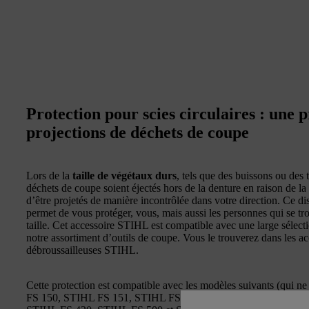
Protection pour scies circulaires : une p
projections de déchets de coupe
Lors de la
taille de végétaux durs
, tels que des buissons ou des t
déchets de coupe soient éjectés hors de la denture en raison de la r
d’être projetés de manière incontrôlée dans votre direction. Ce dis
permet de vous protéger, vous, mais aussi les personnes qui se t
taille. Cet accessoire STIHL est compatible avec une large sélect
notre assortiment d’outils de coupe. Vous le trouverez dans les a
débroussailleuses STIHL.
Cette protection est compatible avec les modèles suivants (qui ne
FS 150, STIHL FS 151, STIHL FS 200, STIHL FS 202, STIHL