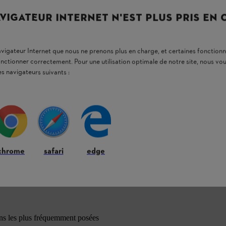
VIGATEUR INTERNET N'EST PLUS PRIS EN
aire dans le domaine de la sylviculture, il est
circulaires ne peuvent être utilisées qu’avec les
 deux poignées.
navigateur Internet que nous ne prenons plus en charge, et certaines fonctionn
onctionner correctement. Pour une utilisation optimale de notre site, nous 
es navigateurs suivants :
chrome
safari
edge
ons les plus fréquemment posées