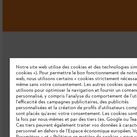
Notre site web utilise des cookies et des technologies simi
L'Entreprise
cookies »). Pour permettre le bon fonctionnement de notre
web, nous utilisons certains « cookies strictement nécessa
même sans votre consentement. Les autres cookies que n
Qui sommes-nous ?
utilisons pour optimiser la navigation et fournir un conten
personnalisé, y compris l'analyse du comportement de l'uti
Presse
l'efficacité des campagnes publicitaires, des publicités
personnalisées et la création de profils d'utilisateurs comp
Emploi
sont placés qu'avec votre consentement. Les cookies sont 
la fois par nous-mêmes et par des tiers (ex. Google ou Tea
Ligne Intégrité STIHL
Ces tiers peuvent également traiter vos données à caract
Développement durable
personnel en dehors de l’Espace économique européen. Vo