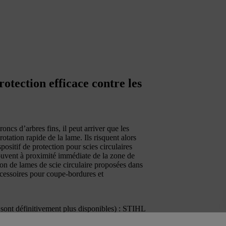
rotection efficace contre les
roncs d’arbres fins, il peut arriver que les
otation rapide de la lame. Ils risquent alors
positif de protection pour scies circulaires
rouvent à proximité immédiate de la zone de
ion de lames de scie circulaire proposées dans
ccessoires pour coupe-bordures et
 sont définitivement plus disponibles) : STIHL
 FS 353, STIHL FS 360, STIHL FS 410,