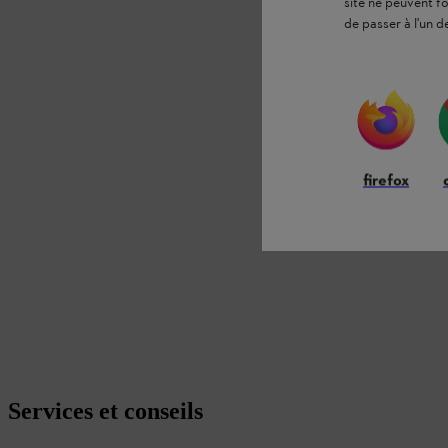
site ne peuvent f
de passer à l'un d
firefox
Services et conseils