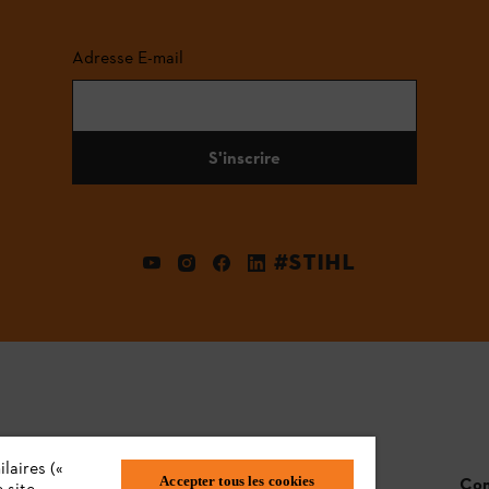
Adresse E-mail
S'inscrire
#STIHL
laires («
Accepter tous les cookies
STIHL FAQ
Con