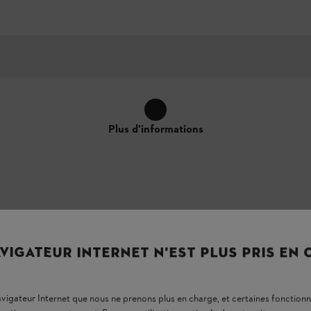
Plus d'informations
VIGATEUR INTERNET N'EST PLUS PRIS EN
le, oreillettes en mousse, SNR 23 (H : 27; M :
navigateur Internet que nous ne prenons plus en charge, et certaines fonctionn