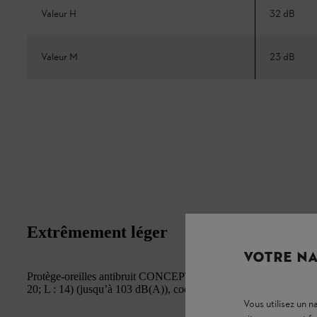
Valeur H
32 dB
Valeur M
23 dB
Extrêmement léger
VOTRE NA
Protège-oreilles antibruit CONCEPT-23. EN 352, très léger, pliab
20; L : 14) (jusqu’à 103 dB(A)), coquilles et arceau orientables.
Vous utilisez un 