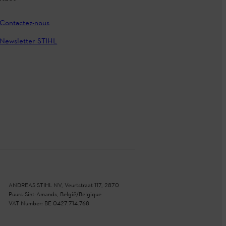
Contactez-nous
Newsletter STIHL
ANDREAS STIHL NV, Veurtstraat 117, 2870
Puurs-Sint-Amands, België/Belgique
VAT Number: BE 0427.714.768