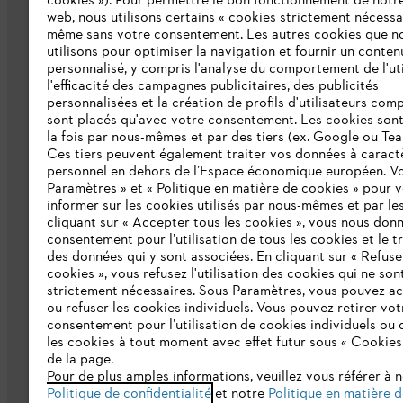
cookies »). Pour permettre le bon fonctionnement de notre
web, nous utilisons certains « cookies strictement nécessa
même sans votre consentement. Les autres cookies que n
Qui sommes-nous ?
utilisons pour optimiser la navigation et fournir un conten
personnalisé, y compris l'analyse du comportement de l'uti
Presse
l'efficacité des campagnes publicitaires, des publicités
personnalisées et la création de profils d'utilisateurs comp
Emploi
sont placés qu'avec votre consentement. Les cookies sont 
la fois par nous-mêmes et par des tiers (ex. Google ou Tea
Ligne Intégrité STIHL
Ces tiers peuvent également traiter vos données à caract
personnel en dehors de l’Espace économique européen. Vo
Développement durable
Paramètres » et « Politique en matière de cookies » pour 
Catalogue
informer sur les cookies utilisés par nous-mêmes et par les
cliquant sur « Accepter tous les cookies », vous nous don
consentement pour l’utilisation de tous les cookies et le t
des données qui y sont associées. En cliquant sur « Refuse
cookies », vous refusez l'utilisation des cookies qui ne son
strictement nécessaires. Sous Paramètres, vous pouvez a
ou refuser les cookies individuels. Vous pouvez retirer vot
consentement pour l’utilisation de cookies individuels ou 
les cookies à tout moment avec effet futur sous « Cookies
Politique de protection des données
Me
de la page.
Pour de plus amples informations, veuillez vous référer à 
Politique de confidentialité
et notre
Politique en matière 