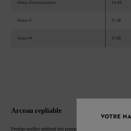
Valeur d'insonorisation
24 dB
Valeur H
31 dB
Valeur M
21 dB
Arceau repliable
VOTRE NA
Protège-oreilles antibruit très pratique, pour des utilisations les 