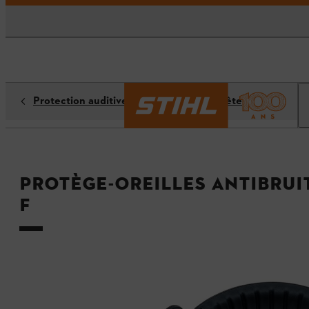
Protection auditive, du visage et de la tête
Protège-oreilles antibrui
F