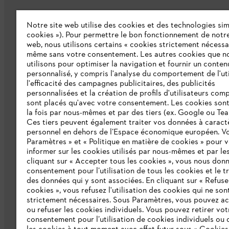
Notre site web utilise des cookies et des technologies simi
L'Entreprise
cookies »). Pour permettre le bon fonctionnement de notre
web, nous utilisons certains « cookies strictement nécessa
même sans votre consentement. Les autres cookies que n
Qui sommes-nous ?
utilisons pour optimiser la navigation et fournir un conten
personnalisé, y compris l'analyse du comportement de l'uti
Presse
l'efficacité des campagnes publicitaires, des publicités
personnalisées et la création de profils d'utilisateurs comp
Emploi
sont placés qu'avec votre consentement. Les cookies sont 
la fois par nous-mêmes et par des tiers (ex. Google ou Tea
Ligne Intégrité STIHL
Ces tiers peuvent également traiter vos données à caract
Développement durable
personnel en dehors de l’Espace économique européen. Vo
Paramètres » et « Politique en matière de cookies » pour 
Catalogue
informer sur les cookies utilisés par nous-mêmes et par les
cliquant sur « Accepter tous les cookies », vous nous don
consentement pour l’utilisation de tous les cookies et le t
des données qui y sont associées. En cliquant sur « Refuse
cookies », vous refusez l'utilisation des cookies qui ne son
strictement nécessaires. Sous Paramètres, vous pouvez a
ou refuser les cookies individuels. Vous pouvez retirer vot
consentement pour l’utilisation de cookies individuels ou 