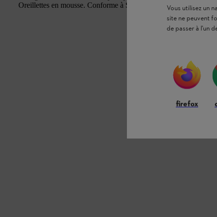
Oreillettes en mousse. Conforme à SNR 24, EN 352. Poids 199,8
Vous utilisez un 
site ne peuvent f
de passer à l'un d
firefox