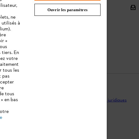
lisateur,
L'Assortiment
Ouvrir les paramètres
lets, ne
Batteries et Matériel Électrique
utilisés à
lium).
Notices d'emploi
ère
ir «
vous
 tiers. En
nez votre
raitement
r tous les
t pas
ccepter
re
de tous
 » en bas
ntions légales
Utilisation des cookies
Informations juridiques
notre
de