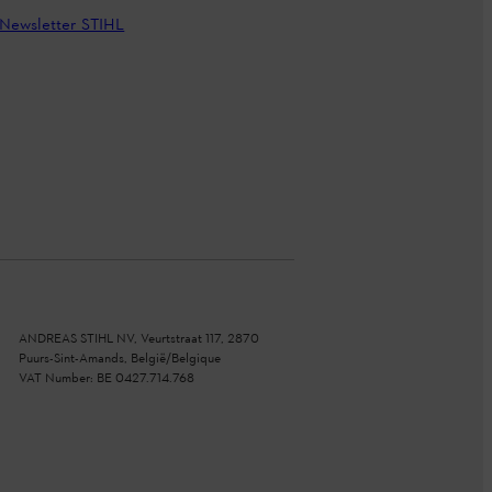
Newsletter STIHL
ANDREAS STIHL NV, Veurtstraat 117, 2870
Puurs-Sint-Amands, België/Belgique
VAT Number: BE 0427.714.768