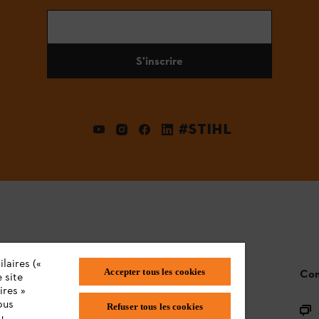
S'inscrire
#STIHL
laires («
Accepter tous les cookies
STIHL FAQ
Con
 site
ires »
ous
Refuser tous les cookies
L'enregistrement des produits
u