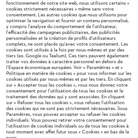
fonctionnement de notre site web, nous utilisons certains «
cookies strictement nécessaires » même sans votre
consentement. Les autres cookies que nous utilisons pour
optimiser la navigation et fournir un contenu personnalisé,
L'Entreprise
y compris l'analyse du comportement de l'utilisateur,
l'efficacité des campagnes publicitaires, des publicités
personnalisées et la création de profils d'utilisateurs
complets, ne sont placés qu'avec votre consentement. Les
STIHL FAQ
cookies sont utilisés à la fois par nous-mêmes et par des
tiers (ex. Google ou Tealium). Ces tiers peuvent également
traiter vos données à caractère personnel en dehors de
l’Espace économique européen. Voir « Paramètres » et «
Politique en matière de cookies » pour vous informer sur les
Contact
cookies utilisés par nous-mêmes et par les tiers. En cliquant
sur « Accepter tous les cookies », vous nous donnez votre
consentement pour l’utilisation de tous les cookies et le
VOTRE NAVIGATEUR INTERNET
traitement des données qui y sont associées. En cliquant
N'EST PLUS PRIS EN CHARGE
sur « Refuser tous les cookies », vous refusez l'utilisation
des cookies qui ne sont pas strictement nécessaires. Sous
Politique de protection des données
Paramètres, vous pouvez accepter ou refuser les cookies
individuels. Vous pouvez retirer votre consentement pour
Vous utilisez un navigateur Internet que nous ne prenons plus
Mentions légales
Utilisation des cookies
l’utilisation de cookies individuels ou de tous les cookies à
en charge, et certaines fonctionnalités de notre site ne
tout moment avec effet futur sous « Cookies » en bas de la
peuvent fonctionner correctement. Pour une utilisation