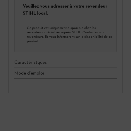
Veuillez vous adresser à votre revendeur
STIHL local.
Ce produit est uniquement disponible chez les
revendeurs spécialisés agréés STIHL. Contactez nos
revendeurs, ils vous informeront sur la disponibilité de ce
produit.
Caractéristques
Mode d'emploi