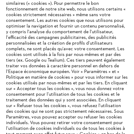
similaires (« cookies »). Pour permettre le bon
fonctionnement de notre site web, nous utilisons certains «
cookies strictement nécessaires » même sans votre
consentement. Les autres cookies que nous utilisons pour
optimiser la navigation et fournir un contenu personnalisé,
L'Entreprise
y compris l'analyse du comportement de l'utilisateur,
l'efficacité des campagnes publicitaires, des publicités
personnalisées et la création de profils d'utilisateurs
complets, ne sont placés qu'avec votre consentement. Les
STIHL FAQ
cookies sont utilisés à la fois par nous-mêmes et par des
tiers (ex. Google ou Tealium). Ces tiers peuvent également
traiter vos données à caractère personnel en dehors de
l’Espace économique européen. Voir « Paramètres » et «
Politique en matière de cookies » pour vous informer sur les
Contact
cookies utilisés par nous-mêmes et par les tiers. En cliquant
sur « Accepter tous les cookies », vous nous donnez votre
consentement pour l’utilisation de tous les cookies et le
VOTRE NAVIGATEUR INTERNET
traitement des données qui y sont associées. En cliquant
N'EST PLUS PRIS EN CHARGE
sur « Refuser tous les cookies », vous refusez l'utilisation
des cookies qui ne sont pas strictement nécessaires. Sous
Politique de protection des données
Paramètres, vous pouvez accepter ou refuser les cookies
individuels. Vous pouvez retirer votre consentement pour
Vous utilisez un navigateur Internet que nous ne prenons plus
Mentions légales
Utilisation des cookies
l’utilisation de cookies individuels ou de tous les cookies à
en charge, et certaines fonctionnalités de notre site ne