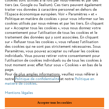
cookies sont utilisés à la fois par nous-mêmes et par des
tiers (ex. Google ou Tealium). Ces tiers peuvent également
traiter vos données à caractère personnel en dehors de
l’Espace économique européen. Voir « Paramètres » et «
Politique en matière de cookies » pour vous informer sur les
Contact
cookies utilisés par nous-mêmes et par les tiers. En cliquant
sur « Accepter tous les cookies », vous nous donnez votre
consentement pour l’utilisation de tous les cookies et le
VOTRE NAVIGATEUR INTERNET
traitement des données qui y sont associées. En cliquant
N'EST PLUS PRIS EN CHARGE
sur « Refuser tous les cookies », vous refusez l'utilisation
des cookies qui ne sont pas strictement nécessaires. Sous
Politique de protection des données
Paramètres, vous pouvez accepter ou refuser les cookies
individuels. Vous pouvez retirer votre consentement pour
Vous utilisez un navigateur Internet que nous ne prenons plus
Mentions légales
Utilisation des cookies
l’utilisation de cookies individuels ou de tous les cookies à
en charge, et certaines fonctionnalités de notre site ne
tout moment avec effet futur sous « Cookies » en bas de la
peuvent fonctionner correctement. Pour une utilisation
page.
Informations juridiques
optimale de notre site, nous vous recommandons de passer à
Pour de plus amples informations, veuillez vous référer à
notre
l'un des navigateurs suivants :
Politique de confidentialité
et notre
Politique en
matière de cookies
.
ANDREAS STIHL NV, Veurtstraat 117, 2870 Puurs-Sint-Amands,
België/Belgique
Mentions légales
VAT Number: BE 0427.714.768
firefox
chrome
Accepter tous les cookies