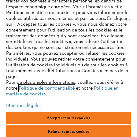
traiter vos données à caractère personnel en dehors de
l’Espace économique européen. Voir « Paramètres » et «
Politique en matière de cookies » pour vous informer sur les
Contact
cookies utilisés par nous-mêmes et par les tiers. En cliquant
sur « Accepter tous les cookies », vous nous donnez votre
consentement pour l’utilisation de tous les cookies et le
VOTRE NAVIGATEUR INTERNET
traitement des données qui y sont associées. En cliquant
N'EST PLUS PRIS EN CHARGE
sur « Refuser tous les cookies », vous refusez l'utilisation
des cookies qui ne sont pas strictement nécessaires. Sous
Politique de protection des données
Paramètres, vous pouvez accepter ou refuser les cookies
individuels. Vous pouvez retirer votre consentement pour
Vous utilisez un navigateur Internet que nous ne prenons plus
Mentions légales
Utilisation des cookies
l’utilisation de cookies individuels ou de tous les cookies à
en charge, et certaines fonctionnalités de notre site ne
tout moment avec effet futur sous « Cookies » en bas de la
peuvent fonctionner correctement. Pour une utilisation
page.
Informations juridiques
optimale de notre site, nous vous recommandons de passer à
Pour de plus amples informations, veuillez vous référer à
notre
l'un des navigateurs suivants :
Politique de confidentialité
et notre
Politique en
matière de cookies
.
ANDREAS STIHL NV, Veurtstraat 117, 2870 Puurs-Sint-Amands,
België/Belgique
Mentions légales
VAT Number: BE 0427.714.768
firefox
chrome
Accepter tous les cookies
safari
edge
Refuser tous les cookies