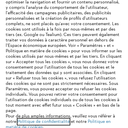
optimiser la navigation et fournir un contenu personnalisé,
L'Entreprise
y compris l'analyse du comportement de l'utilisateur,
l'efficacité des campagnes publicitaires, des publicités
personnalisées et la création de profils d'utilisateurs
complets, ne sont placés qu'avec votre consentement. Les
STIHL FAQ
cookies sont utilisés à la fois par nous-mêmes et par des
tiers (ex. Google ou Tealium). Ces tiers peuvent également
traiter vos données à caractère personnel en dehors de
l’Espace économique européen. Voir « Paramètres » et «
Politique en matière de cookies » pour vous informer sur les
Contact
cookies utilisés par nous-mêmes et par les tiers. En cliquant
sur « Accepter tous les cookies », vous nous donnez votre
consentement pour l’utilisation de tous les cookies et le
VOTRE NAVIGATEUR INTERNET
traitement des données qui y sont associées. En cliquant
N'EST PLUS PRIS EN CHARGE
sur « Refuser tous les cookies », vous refusez l'utilisation
des cookies qui ne sont pas strictement nécessaires. Sous
Politique de protection des données
Paramètres, vous pouvez accepter ou refuser les cookies
individuels. Vous pouvez retirer votre consentement pour
Vous utilisez un navigateur Internet que nous ne prenons plus
Mentions légales
Utilisation des cookies
l’utilisation de cookies individuels ou de tous les cookies à
en charge, et certaines fonctionnalités de notre site ne
tout moment avec effet futur sous « Cookies » en bas de la
peuvent fonctionner correctement. Pour une utilisation
page.
Informations juridiques
optimale de notre site, nous vous recommandons de passer à
Pour de plus amples informations, veuillez vous référer à
notre
l'un des navigateurs suivants :
Politique de confidentialité
et notre
Politique en
matière de cookies
.