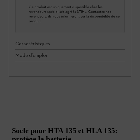
Ce produit est uniquement disponible chez les
revendeurs spécialisés agréés STIHL. Contactez nos
revendeurs, ils vous informeront sur la disponibilité de ce
produit.
Caractéristques
Mode d'emploi
Socle pour HTA 135 et HLA 135:
protège la batterie