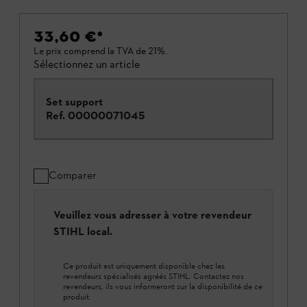
33,60 €
*
Le prix comprend la TVA de 21%.
Sélectionnez un article
Set support
Ref.
00000071045
Comparer
Veuillez vous adresser à votre revendeur
STIHL local.
Ce produit est uniquement disponible chez les
revendeurs spécialisés agréés STIHL. Contactez nos
revendeurs, ils vous informeront sur la disponibilité de ce
produit.