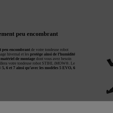
ement peu encombrant
t peu encombrant
de votre tondeuse robot
ge hivernal et les
protège ainsi de l’humidité
e matériel de montage
dont vous avez besoin
ccueillera votre tondeuse robot STIHL iMOW®. Le
 6 et 7 ainsi qu’avec les modèles 5 EVO, 6