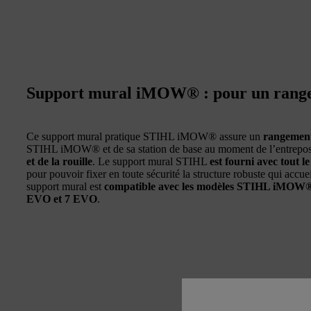
Support mural iMOW® : pour un rang
Ce support mural pratique STIHL iMOW® assure un
rangemen
STIHL iMOW® et de sa station de base au moment de l’entreposa
et de la rouille
. Le support mural STIHL
est fourni avec tout l
pour pouvoir fixer en toute sécurité la structure robuste qui a
support mural est
compatible avec les modèles STIHL iMOW® 5,
EVO et 7 EVO
.