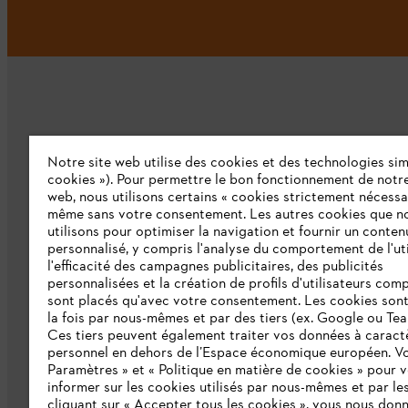
Notre site web utilise des cookies et des technologies simi
L'Entreprise
cookies »). Pour permettre le bon fonctionnement de notre
web, nous utilisons certains « cookies strictement nécessa
même sans votre consentement. Les autres cookies que n
Qui sommes-nous ?
utilisons pour optimiser la navigation et fournir un conten
personnalisé, y compris l'analyse du comportement de l'uti
Presse
l'efficacité des campagnes publicitaires, des publicités
personnalisées et la création de profils d'utilisateurs comp
Emploi
sont placés qu'avec votre consentement. Les cookies sont 
la fois par nous-mêmes et par des tiers (ex. Google ou Tea
Ligne Intégrité STIHL
Ces tiers peuvent également traiter vos données à caract
Développement durable
personnel en dehors de l’Espace économique européen. Vo
Paramètres » et « Politique en matière de cookies » pour 
Catalogue
informer sur les cookies utilisés par nous-mêmes et par les
cliquant sur « Accepter tous les cookies », vous nous don