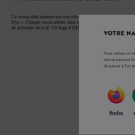
Ce sweat-shirt unisexe ton vert olive aux épaules légèrement sur
Dye ». Chaque sweat arbore ainsi une couleur légèrement différente
de polyester recyclé. Un logo STIHL est brodé sur la poitrine.
VOTRE NA
Vous utilisez un 
site ne peuvent f
de passer à l'un d
firefox