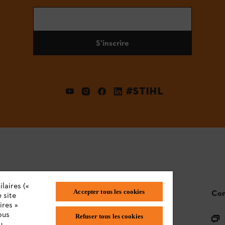
S'inscrire
#STIHL
laires («
Accepter tous les cookies
STIHL FAQ
Con
 site
ires »
ous
Refuser tous les cookies
L'enregistrement des produits
u