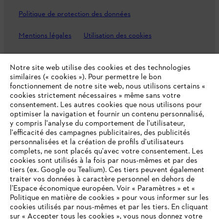
Politique de protection des données
Mentions légales
Utilisation des cookies
Informations juridiques
Notre site web utilise des cookies et des technologies
similaires (« cookies »). Pour permettre le bon
fonctionnement de notre site web, nous utilisons certains «
ANDREAS STIHL NV, Veurtstraat 117, 2870 Puurs-Sint-Amands,
cookies strictement nécessaires » même sans votre
België/Belgique
consentement. Les autres cookies que nous utilisons pour
VAT Number: BE 0427.714.768
optimiser la navigation et fournir un contenu personnalisé,
y compris l'analyse du comportement de l'utilisateur,
l'efficacité des campagnes publicitaires, des publicités
personnalisées et la création de profils d'utilisateurs
complets, ne sont placés qu'avec votre consentement. Les
cookies sont utilisés à la fois par nous-mêmes et par des
tiers (ex. Google ou Tealium). Ces tiers peuvent également
traiter vos données à caractère personnel en dehors de
l’Espace économique européen. Voir « Paramètres » et «
Politique en matière de cookies » pour vous informer sur les
cookies utilisés par nous-mêmes et par les tiers. En cliquant
sur « Accepter tous les cookies », vous nous donnez votre