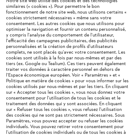
Notre site web utilise des cookies et des technologies
similaires (« cookies »). Pour permettre le bon
fonctionnement de notre site web, nous utilisons certains «
cookies strictement nécessaires » même sans votre
consentement. Les autres cookies que nous utilisons pour
optimiser la navigation et fournir un contenu personnalisé,
L'Entreprise
y compris l'analyse du comportement de l'utilisateur,
l'efficacité des campagnes publicitaires, des publicités
personnalisées et la création de profils d'utilisateurs
complets, ne sont placés qu'avec votre consentement. Les
STIHL FAQ
cookies sont utilisés à la fois par nous-mêmes et par des
tiers (ex. Google ou Tealium). Ces tiers peuvent également
traiter vos données à caractère personnel en dehors de
l’Espace économique européen. Voir « Paramètres » et «
Politique en matière de cookies » pour vous informer sur les
Contact
cookies utilisés par nous-mêmes et par les tiers. En cliquant
sur « Accepter tous les cookies », vous nous donnez votre
consentement pour l’utilisation de tous les cookies et le
VOTRE NAVIGATEUR INTERNET
traitement des données qui y sont associées. En cliquant
N'EST PLUS PRIS EN CHARGE
sur « Refuser tous les cookies », vous refusez l'utilisation
des cookies qui ne sont pas strictement nécessaires. Sous
Politique de protection des données
Paramètres, vous pouvez accepter ou refuser les cookies
individuels. Vous pouvez retirer votre consentement pour
Vous utilisez un navigateur Internet que nous ne prenons plus
Mentions légales
Utilisation des cookies
l’utilisation de cookies individuels ou de tous les cookies à