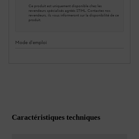
Ce produit est uniquement disponible chez les
revendeurs spécialisés agréés STIHL. Contactez nos
revendeurs, ils vous informeront sur la disponibilité de ce
produit.
Mode d'emploi
Caractéristiques techniques