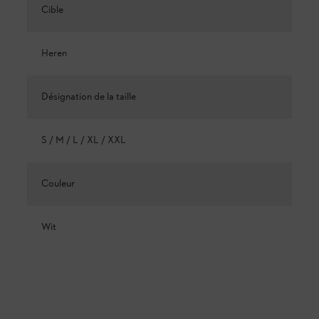
Cible
Heren
Désignation de la taille
S / M / L / XL / XXL
Couleur
Wit