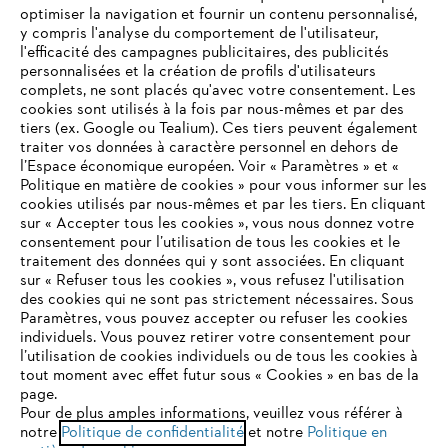
optimiser la navigation et fournir un contenu personnalisé,
L'Entreprise
y compris l'analyse du comportement de l'utilisateur,
l'efficacité des campagnes publicitaires, des publicités
personnalisées et la création de profils d'utilisateurs
complets, ne sont placés qu'avec votre consentement. Les
STIHL FAQ
cookies sont utilisés à la fois par nous-mêmes et par des
tiers (ex. Google ou Tealium). Ces tiers peuvent également
traiter vos données à caractère personnel en dehors de
l’Espace économique européen. Voir « Paramètres » et «
Politique en matière de cookies » pour vous informer sur les
Contact
cookies utilisés par nous-mêmes et par les tiers. En cliquant
sur « Accepter tous les cookies », vous nous donnez votre
consentement pour l’utilisation de tous les cookies et le
VOTRE NAVIGATEUR INTERNET
traitement des données qui y sont associées. En cliquant
N'EST PLUS PRIS EN CHARGE
sur « Refuser tous les cookies », vous refusez l'utilisation
des cookies qui ne sont pas strictement nécessaires. Sous
Politique de protection des données
Paramètres, vous pouvez accepter ou refuser les cookies
individuels. Vous pouvez retirer votre consentement pour
Vous utilisez un navigateur Internet que nous ne prenons plus
Mentions légales
Utilisation des cookies
l’utilisation de cookies individuels ou de tous les cookies à
en charge, et certaines fonctionnalités de notre site ne
tout moment avec effet futur sous « Cookies » en bas de la
peuvent fonctionner correctement. Pour une utilisation
page.
Informations juridiques
optimale de notre site, nous vous recommandons de passer à
Pour de plus amples informations, veuillez vous référer à
notre
l'un des navigateurs suivants :
Politique de confidentialité
et notre
Politique en