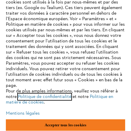
STIHL FAQ
cookies sont utilisés à la fois par nous-mêmes et par des
tiers (ex. Google ou Tealium). Ces tiers peuvent également
traiter vos données à caractère personnel en dehors de
l’Espace économique européen. Voir « Paramètres » et «
Politique en matière de cookies » pour vous informer sur les
Contact
cookies utilisés par nous-mêmes et par les tiers. En cliquant
sur « Accepter tous les cookies », vous nous donnez votre
consentement pour l’utilisation de tous les cookies et le
VOTRE NAVIGATEUR INTERNET
traitement des données qui y sont associées. En cliquant
N'EST PLUS PRIS EN CHARGE
sur « Refuser tous les cookies », vous refusez l'utilisation
des cookies qui ne sont pas strictement nécessaires. Sous
Politique de protection des données
Paramètres, vous pouvez accepter ou refuser les cookies
individuels. Vous pouvez retirer votre consentement pour
Vous utilisez un navigateur Internet que nous ne prenons plus
Mentions légales
Utilisation des cookies
l’utilisation de cookies individuels ou de tous les cookies à
en charge, et certaines fonctionnalités de notre site ne
tout moment avec effet futur sous « Cookies » en bas de la
peuvent fonctionner correctement. Pour une utilisation
page.
Informations juridiques
optimale de notre site, nous vous recommandons de passer à
Pour de plus amples informations, veuillez vous référer à
notre
l'un des navigateurs suivants :
Politique de confidentialité
et notre
Politique en
matière de cookies
.
ANDREAS STIHL NV, Veurtstraat 117, 2870 Puurs-Sint-Amands,
België/Belgique
Mentions légales
VAT Number: BE 0427.714.768
firefox
chrome
Accepter tous les cookies