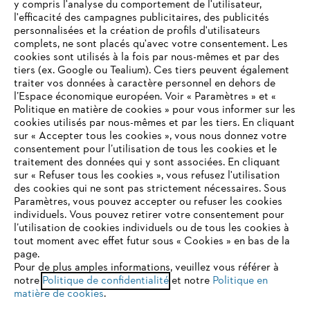
y compris l'analyse du comportement de l'utilisateur,
l'efficacité des campagnes publicitaires, des publicités
personnalisées et la création de profils d'utilisateurs
complets, ne sont placés qu'avec votre consentement. Les
STIHL FAQ
cookies sont utilisés à la fois par nous-mêmes et par des
tiers (ex. Google ou Tealium). Ces tiers peuvent également
traiter vos données à caractère personnel en dehors de
l’Espace économique européen. Voir « Paramètres » et «
Politique en matière de cookies » pour vous informer sur les
Contact
cookies utilisés par nous-mêmes et par les tiers. En cliquant
sur « Accepter tous les cookies », vous nous donnez votre
consentement pour l’utilisation de tous les cookies et le
VOTRE NAVIGATEUR INTERNET
traitement des données qui y sont associées. En cliquant
N'EST PLUS PRIS EN CHARGE
sur « Refuser tous les cookies », vous refusez l'utilisation
des cookies qui ne sont pas strictement nécessaires. Sous
Politique de protection des données
Paramètres, vous pouvez accepter ou refuser les cookies
individuels. Vous pouvez retirer votre consentement pour
Vous utilisez un navigateur Internet que nous ne prenons plus
Mentions légales
Utilisation des cookies
l’utilisation de cookies individuels ou de tous les cookies à
en charge, et certaines fonctionnalités de notre site ne
tout moment avec effet futur sous « Cookies » en bas de la
peuvent fonctionner correctement. Pour une utilisation
page.
Informations juridiques
optimale de notre site, nous vous recommandons de passer à
Pour de plus amples informations, veuillez vous référer à
notre
l'un des navigateurs suivants :
Politique de confidentialité
et notre
Politique en
matière de cookies
.
ANDREAS STIHL NV, Veurtstraat 117, 2870 Puurs-Sint-Amands,