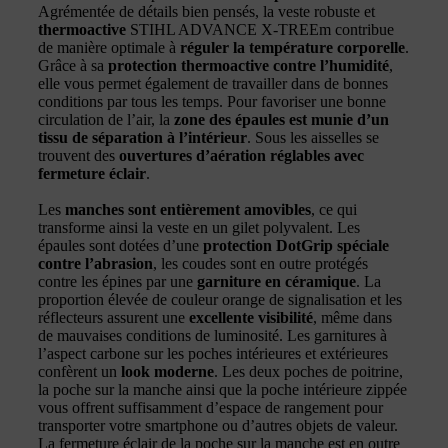
Agrémentée de détails bien pensés, la veste robuste et
thermoactive
STIHL ADVANCE X-TREEm contribue
de manière optimale à
réguler la température corporelle
.
Grâce à sa
protection thermoactive contre l’humidité
,
elle vous permet également de travailler dans de bonnes
conditions par tous les temps. Pour favoriser une bonne
circulation de l’air, la
zone des épaules est munie d’un
tissu de séparation à l’intérieur
. Sous les aisselles se
trouvent des
ouvertures d’aération réglables avec
fermeture éclair
.
Les
manches sont entièrement amovibles
, ce qui
transforme ainsi la veste en un gilet polyvalent. Les
épaules sont dotées d’une
protection DotGrip spéciale
contre l’abrasion
, les coudes sont en outre protégés
contre les épines par une
garniture en céramique
. La
proportion élevée de couleur orange de signalisation et les
réflecteurs assurent une
excellente visibilité
, même dans
de mauvaises conditions de luminosité. Les garnitures à
l’aspect carbone sur les poches intérieures et extérieures
confèrent un
look moderne
. Les deux poches de poitrine,
la poche sur la manche ainsi que la poche intérieure zippée
vous offrent suffisamment d’espace de rangement pour
transporter votre smartphone ou d’autres objets de valeur.
La fermeture éclair de la poche sur la manche est en outre