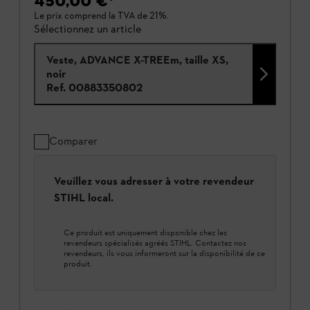
450,00 €
*
Le prix comprend la TVA de 21%.
Sélectionnez un article
Veste, ADVANCE X-TREEm, taille XS,
noir
Ref.
00883350802
Comparer
Veuillez vous adresser à votre revendeur
STIHL local.
Ce produit est uniquement disponible chez les
revendeurs spécialisés agréés STIHL. Contactez nos
revendeurs, ils vous informeront sur la disponibilité de ce
produit.