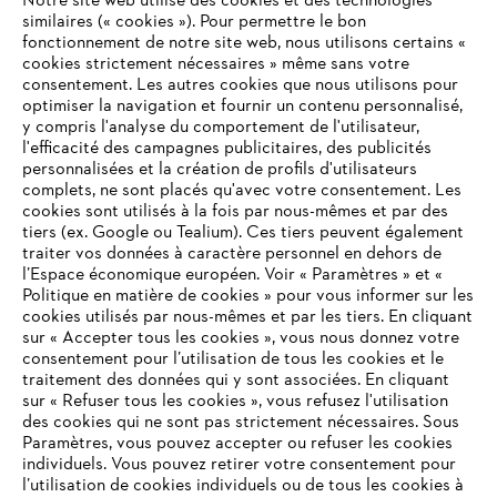
Notre site web utilise des cookies et des technologies
similaires (« cookies »). Pour permettre le bon
fonctionnement de notre site web, nous utilisons certains «
cookies strictement nécessaires » même sans votre
consentement. Les autres cookies que nous utilisons pour
optimiser la navigation et fournir un contenu personnalisé,
L'Entreprise
y compris l'analyse du comportement de l'utilisateur,
l'efficacité des campagnes publicitaires, des publicités
personnalisées et la création de profils d'utilisateurs
complets, ne sont placés qu'avec votre consentement. Les
STIHL FAQ
cookies sont utilisés à la fois par nous-mêmes et par des
tiers (ex. Google ou Tealium). Ces tiers peuvent également
traiter vos données à caractère personnel en dehors de
l’Espace économique européen. Voir « Paramètres » et «
Politique en matière de cookies » pour vous informer sur les
Contact
cookies utilisés par nous-mêmes et par les tiers. En cliquant
sur « Accepter tous les cookies », vous nous donnez votre
consentement pour l’utilisation de tous les cookies et le
VOTRE NAVIGATEUR INTERNET
traitement des données qui y sont associées. En cliquant
N'EST PLUS PRIS EN CHARGE
sur « Refuser tous les cookies », vous refusez l'utilisation
des cookies qui ne sont pas strictement nécessaires. Sous
Politique de protection des données
Paramètres, vous pouvez accepter ou refuser les cookies
individuels. Vous pouvez retirer votre consentement pour
Vous utilisez un navigateur Internet que nous ne prenons plus
Mentions légales
Utilisation des cookies
l’utilisation de cookies individuels ou de tous les cookies à