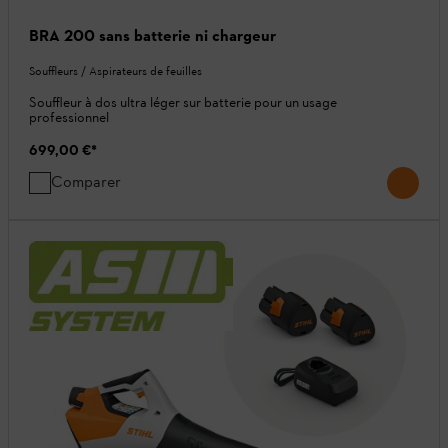
BRA 200 sans batterie ni chargeur
Souffleurs / Aspirateurs de feuilles
Souffleur à dos ultra léger sur batterie pour un usage
professionnel
699,00 €
*
Comparer