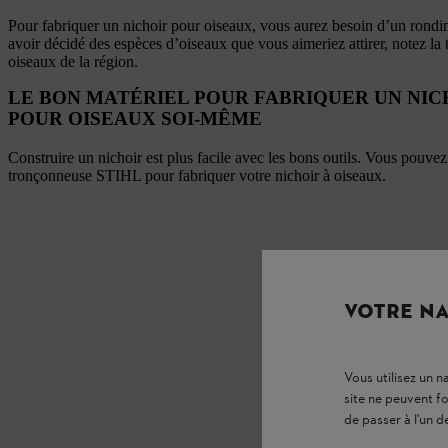
Pour fabriquer un nichoir pour oiseaux, vous aurez besoin d’un rondin
avoir décidé des espèces d’oiseaux que vous aimeriez attirer, notez la 
oiseaux de la région.
LE BON MATÉRIEL POUR FABRIQUER UN NIC
POUR OISEAUX SOI-MÊME
Construire un nichoir est plus facile avec les bons outils. Vous pouvez 
tronçonneuse STIHL pour fabriquer votre nichoir à oiseaux.
VOTRE NA
Vous utilisez un 
site ne peuvent f
de passer à l'un d