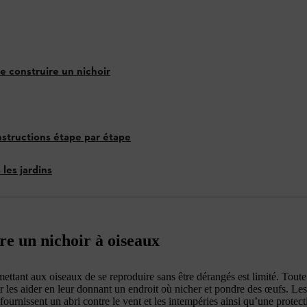
e construire un nichoir
Instructions étape par étape
 les jardins
re un nichoir à oiseaux
mettant aux oiseaux de se reproduire sans être dérangés est limité. Tout
 les aider en leur donnant un endroit où nicher et pondre des œufs. Les 
ournissent un abri contre le vent et les intempéries ainsi qu’une protect