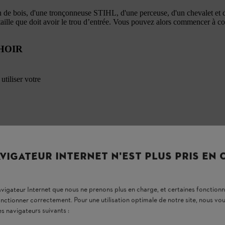
 de bois, d'une tronçonneuse STIHL, d'une perceuse, d'un chevalet et d
taille que doit avoir le trou d’entrée. Vous pouvez alors commencer à con
HOIR
utiliser votre
VIGATEUR INTERNET N'EST PLUS PRIS EN
navigateur Internet que nous ne prenons plus en charge, et certaines fonctionn
onctionner correctement. Pour une utilisation optimale de notre site, nous 
es navigateurs suivants :