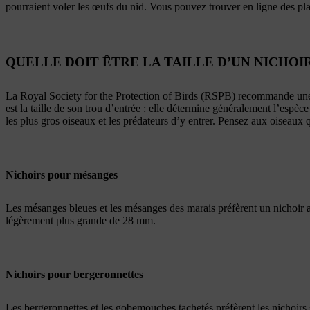
pourraient voler les œufs du nid. Vous pouvez trouver en ligne des pla
QUELLE DOIT ÊTRE LA TAILLE D’UN NICHOI
La Royal Society for the Protection of Birds (RSPB) recommande une 
est la taille de son trou d’entrée : elle détermine généralement l’espèc
les plus gros oiseaux et les prédateurs d’y entrer. Pensez aux oiseaux 
Nichoirs pour mésanges
Les mésanges bleues et les mésanges des marais préfèrent un nichoir 
légèrement plus grande de 28 mm.
Nichoirs pour bergeronnettes
Les bergeronnettes et les gobemouches tachetés préfèrent les nichoirs