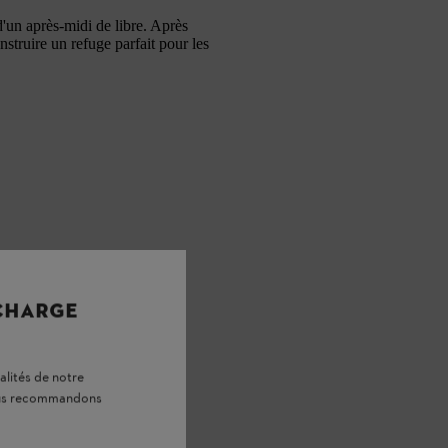
'un après-midi de libre. Après
struire un refuge parfait pour les
 CHARGE
alités de notre
vous recommandons