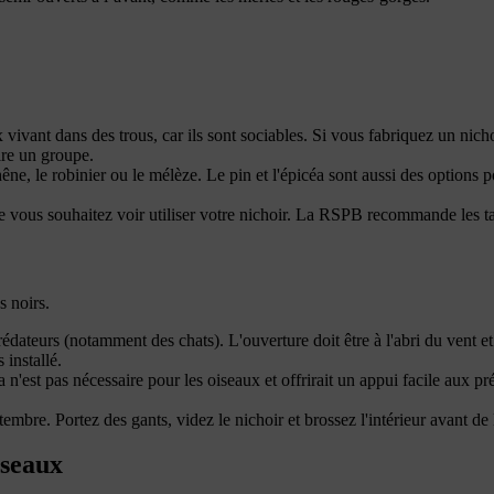
vivant dans des trous, car ils sont sociables. Si vous fabriquez un nicho
ire un groupe.
, le robinier ou le mélèze. Le pin et l'épicéa sont aussi des options possi
e vous souhaitez voir utiliser votre nichoir. La RSPB recommande les tai
 noirs.
rédateurs (notamment des chats). L'ouverture doit être à l'abri du vent e
 installé.
a n'est pas nécessaire pour les oiseaux et offrirait un appui facile aux 
tembre. Portez des gants, videz le nichoir et brossez l'intérieur avant de l
iseaux