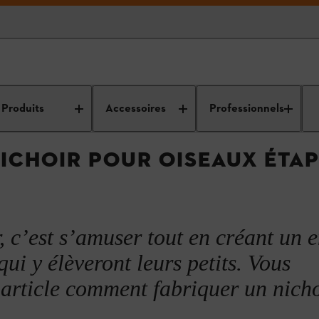
d’entretien des
Idées de bricolage, conseils et guides pour
Déco
bricolage en bois et DIY
Produits
Accessoires
Professionnels
ICHOIR POUR OISEAUX ÉTAP
 c’est s’amuser tout en créant un e
qui y élèveront leurs petits. Vous
 article comment fabriquer un nicho