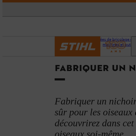
Accueil
Conseils et idées de bricolage et 
machines et outils
FABRIQUER UN N
Fabriquer un nichoir,
sûr pour les oiseaux 
découvrirez dans cet
oiseaux soi-même.