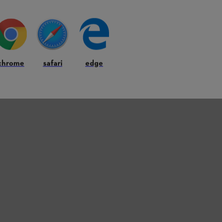
chrome
safari
edge