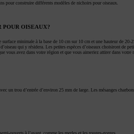
ns pour construire différents modèles de nichoirs pour oiseaux.
R POUR OISEAUX?
surface minimale à la base de 10 cm sur 10 cm et une hauteur de 20-2
e d’oiseau qui y résidera. Les petites espèces d’oiseaux choisiront de pe
que vous avez dans votre région et que vous aimeriez attirer dans votre n
avec un trou d’entrée d’environ 25 mm de large. Les mésanges charbonn
 semi-ouverts à l’avant, comme les merles et les rouges-gorges.