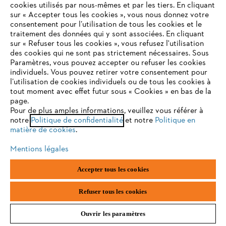
cookies utilisés par nous-mêmes et par les tiers. En cliquant
sur « Accepter tous les cookies », vous nous donnez votre
consentement pour l’utilisation de tous les cookies et le
Ces pois vivaces grimpent
VOTRE NAVIGATEUR INTERNET
traitement des données qui y sont associées. En cliquant
jusqu’à 2 m de haut, mais se
N'EST PLUS PRIS EN CHARGE
répandent également avec
sur « Refuser tous les cookies », vous refusez l'utilisation
leurs racines dans le sol et
des cookies qui ne sont pas strictement nécessaires. Sous
doivent être coupés
Paramètres, vous pouvez accepter ou refuser les cookies
régulièrement.
Pois vivace (Lathyrus
individuels. Vous pouvez retirer votre consentement pour
Vous utilisez un navigateur Internet que nous ne prenons plus
Ces arbustes résistent au
l’utilisation de cookies individuels ou de tous les cookies à
latifolius)
en charge, et certaines fonctionnalités de notre site ne
gel et se plaisent dans les
tout moment avec effet futur sous « Cookies » en bas de la
endroits ensoleillés à semi-
peuvent fonctionner correctement. Pour une utilisation
page.
ombragés, qui peuvent être
optimale de notre site, nous vous recommandons de passer à
Pour de plus amples informations, veuillez vous référer à
un peu protégés afin que les
vrilles ne se cassent pas en
notre
l'un des navigateurs suivants :
Politique de confidentialité
et notre
Politique en
cas de vent fort.
matière de cookies
.
Mentions légales
firefox
chrome
Plantes annuelles
Accepter tous les cookies
safari
edge
Refuser tous les cookies
Ces plantes se parent de
fleurs éclatantes de juin au
premier gel.
Ouvrir les paramètres