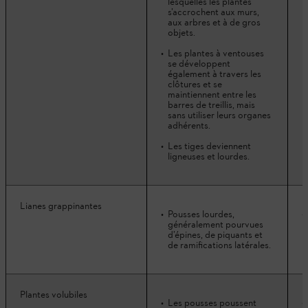
lesquelles les plantes
s’accrochent aux murs,
aux arbres et à de gros
objets.
Les plantes à ventouses
se développent
également à travers les
clôtures et se
maintiennent entre les
barres de treillis, mais
sans utiliser leurs organes
adhérents.
Les tiges deviennent
ligneuses et lourdes.
Lianes grappinantes
Pousses lourdes,
généralement pourvues
d’épines, de piquants et
de ramifications latérales.
Plantes volubiles
Les pousses poussent