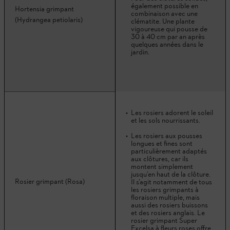
également possible en
Hortensia grimpant
combinaison avec une
(Hydrangea petiolaris)
clématite. Une plante
vigoureuse qui pousse de
30 à 40 cm par an après
quelques années dans le
jardin.
Les rosiers adorent le soleil
et les sols nourrissants.
Les rosiers aux pousses
longues et fines sont
particulièrement adaptés
aux clôtures, car ils
montent simplement
jusqu’en haut de la clôture.
Rosier grimpant (Rosa)
Il s’agit notamment de tous
les rosiers grimpants à
floraison multiple, mais
aussi des rosiers buissons
et des rosiers anglais. Le
rosier grimpant Super
Excelsa à fleurs roses offre