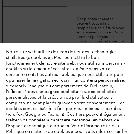
Ces plantes robustes
peuvent tout à fait
remplacer une clôture avec
leurs épines pointues. Vous
pouvez également les
utiliser pour végétaliser vos
clôtures solides en veillant à
orienter les pousses avec
Notre site web utilise des cookies et des technologies
prudence.
similaires (« cookies »). Pour permettre le bon
Pyracantha (Pyracantha
fonctionnement de notre site web, nous utilisons certains «
Ces plantes sont
coccinea)
persistantes et fleurissent
cookies strictement nécessaires » même sans votre
en mai et juin avec des
consentement. Les autres cookies que nous utilisons pour
inflorescences blanches.
optimiser la navigation et fournir un contenu personnalisé,
Ses baies lumineuses
y compris l'analyse du comportement de l'utilisateur,
constituent une bonne
source de nourriture pour
l'efficacité des campagnes publicitaires, des publicités
les oiseaux à l’automne.
personnalisées et la création de profils d'utilisateurs
complets, ne sont placés qu'avec votre consentement. Les
Le pyracantha est robuste
cookies sont utilisés à la fois par nous-mêmes et par des
et adore le plein soleil.
tiers (ex. Google ou Tealium). Ces tiers peuvent également
traiter vos données à caractère personnel en dehors de
l’Espace économique européen. Voir « Paramètres » et «
Plantes vivaces
Politique en matière de cookies » pour vous informer sur les