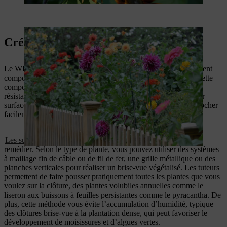
Créer un brise-vue végétalisé en WPC
Le WPC (Wood Plastic Composite) est un mélange généralement
composé à 60 % de copeaux de bois et à 40 % de plastique. Cette
composition rend les clôtures WPC extrêmement robustes,
résistantes aux intempéries et faciles d’entretien. Toutefois, leur
surface lisse ne permet pas aux plantes grimpantes de s’y accrocher
facilement.
Les supports
placés sur ou devant la clôture permettent d’y
remédier. Selon le type de plante, vous pouvez utiliser des systèmes
à maillage fin de câble ou de fil de fer, une grille métallique ou des
planches verticales pour réaliser un brise-vue végétalisé. Les tuteurs
permettent de faire pousser pratiquement toutes les plantes que vous
voulez sur la clôture, des plantes volubiles annuelles comme le
liseron aux buissons à feuilles persistantes comme le pyracantha. De
plus, cette méthode vous évite l’accumulation d’humidité, typique
des clôtures brise-vue à la plantation dense, qui peut favoriser le
développement de moisissures et d’algues vertes.