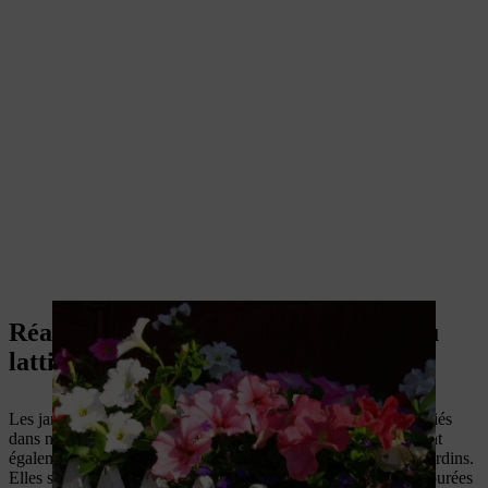
Réaliser une clôture végétalisée sur du
lattis
Les jardins pittoresques des paysans et des cottages sont associés
dans notre esprit aux clôtures en lattis. Les clôtures en bois sont
également très appréciées dans l’aménagement moderne des jardins.
Elles sont particulièrement harmonieuses lorsqu’elles sont entourées