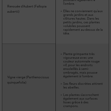
l’ombre.
Renouée d’Aubert (Fallopia
Elles ne conviennent qu’aux
aubertii)
grands jardins et aux
clôtures hautes. Dans les
petits jardins, ces plantes
volubiles poussent
rapidement au-dessus de la
tête.
Plante grimpante très
vigoureuse avec une
couleur automnale rouge
vif, pour les endroits
ensoleillés à semi-
ombragés, mais pousse
également à l’ombre.
Vigne vierge (Parthenocissus
quinquefolia)
Ses fleurs discrètes attirent
les abeilles.
Les plantes s’accrochent
également aux surfaces
lisses grâce à des
crampons.