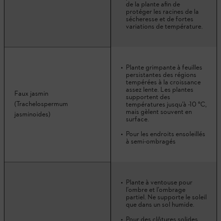
de la plante afin de
protéger les racines de la
sécheresse et de fortes
variations de température.
Plante grimpante à feuilles
persistantes des régions
tempérées à la croissance
assez lente. Les plantes
Faux jasmin
supportent des
(Trachelospermum
températures jusqu’à -10 °C,
mais gèlent souvent en
jasminoides)
surface.
Pour les endroits ensoleillés
à semi-ombragés
Plante à ventouse pour
l’ombre et l’ombrage
partiel. Ne supporte le soleil
que dans un sol humide.
Pour des clôtures solides,