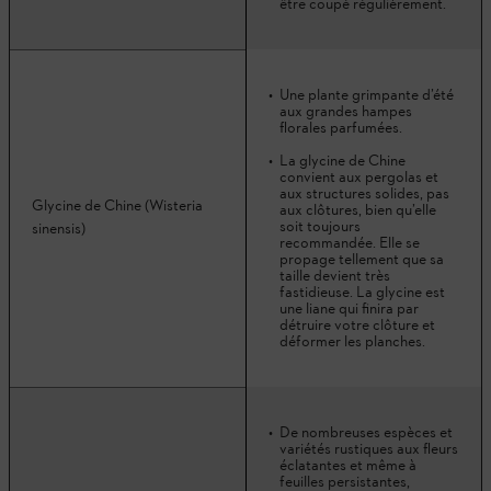
être coupé régulièrement.
Une plante grimpante d’été
aux grandes hampes
florales parfumées.
La glycine de Chine
convient aux pergolas et
aux structures solides, pas
Glycine de Chine (Wisteria
aux clôtures, bien qu’elle
soit toujours
sinensis)
recommandée. Elle se
propage tellement que sa
taille devient très
fastidieuse. La glycine est
une liane qui finira par
détruire votre clôture et
déformer les planches.
De nombreuses espèces et
variétés rustiques aux fleurs
éclatantes et même à
feuilles persistantes,