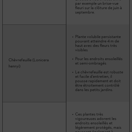
par exemple un brise-vue
fleuri sur la clôture de juin à
septembre.
Plante volubile persistante
pouvant atteindre 4 m de
haut avec des fleurs très
visibles
Pour les endroits ensoleillés
Chèvrefeuille (Lonicera
et semi-ombragés
henryi)
Le chèvrefeuille est robuste
et facile d’entretien, il
pousse rapidement et doit
être étroitement contrôlé
dans les petits jardins.
Ces plantes très
vigoureuses adorent les
endroits ensoleillés et
légèrement protégés, mais
poussent également à