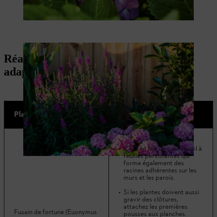
Réaliser une clôture végétale : plantes
adaptées
Plantes ligneuses
C’est en fait un couvre-sol à
feuilles persistantes qui
forme également des
racines adhérentes sur les
murs et les parois.
Si les plantes doivent aussi
gravir des clôtures,
attachez les premières
Fusain de fortune (Euonymus
pousses aux planches.