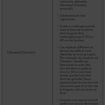
comme la clématite
d’Armand (Clematis
armandii)
Généralement très
vigoureuse
Soleil ou ombrage partiel,
mais la base de la plante
doit toujours être
ombragée jusqu’à 30 ou
40 cm de hauteur.
Les espèces diffèrent en
termes de taille et sont
Clématite (Clematis)
réparties en trois groupes.
Par exemple, les espèces de
Clematis viticella qui
fleurissent en plein été
doivent être coupées à
environ 30 cm en hiver,
tandis que les hybrides
dont les grandes fleurs
apparaissent en mai ne sont
raccourcis que d’un tiers de
la longueur des pousses en
hiver.
Assurez-vous que le sol soit
paillé tout autour de la base