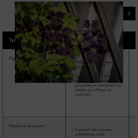
Type de plante
Propriétés
C
Plantes à vrilles
Vrilles verticales vers le
haut.
Les pousses ou les
pétioles remodelés en
poignées enveloppent les
objets qui offrent un
maintien.
Plantes à ventouses
Forment des racines
adhérentes avec