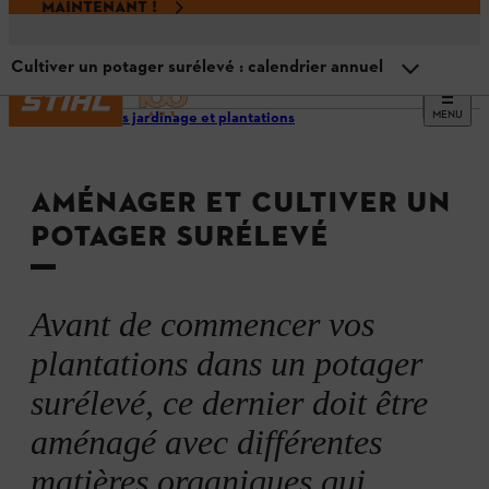
MAINTENANT !
Cultiver un potager surélevé : calendrier annuel
MENU
Conseils jardinage et plantations
Remplissage en matières organiques de votre potager
surélevé
AMÉNAGER ET CULTIVER UN
Cultiver un potager surélevé
POTAGER SURÉLEVÉ
Plantations adaptées à un potager surélevé
Avant de commencer vos
Cultiver un potager surélevé : calendrier annuel
plantations dans un potager
surélevé, ce dernier doit être
En résumé
aménagé avec différentes
matières organiques qui