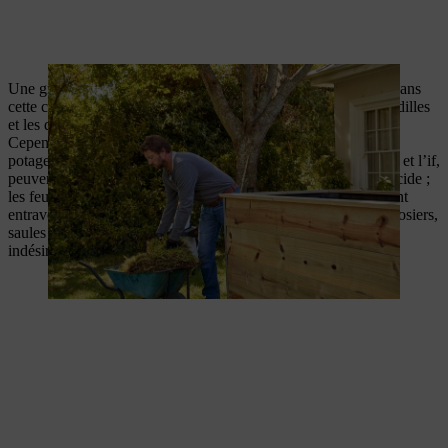
Une grande partie de vos
déchets végétaux
peut être utilisée dans
cette couche de votre potager surélevé.
Les feuillages, les brindilles
et les déchets de plantes vivaces et d’herbes sont autorisés.
Cependant, certaines matières doivent être évitées dans les
potagers en hauteur : les déchets de conifères, comme le thuya et l’if,
peuvent nuire aux conditions de croissance en rendant le sol acide ;
les feuilles de chêne et de noyer sont riches en tanins et peuvent
entraver la croissance des plantes ; tandis que les déchets des rosiers,
saules et égopodes peuvent resurgir et devenir des éléments
indésirables à votre potager.