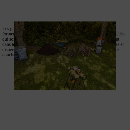
Les grosses branches d’arbres et d’arbustes issues de la taille
forment une base idéale pour votre potager surélevé. Coupez celles
qui sont trop longues à la bonne dimension afin qu’elles rentrent
dans le bac. Pour remplir les trous,
broyez
quelques branchages et
dispersez-les entre les grosses branches. Idéalement, la première
couche sera de 30 cm de hauteur, mais cela peut varier.