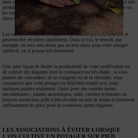
mais certaines conviennent mieux que d’autres si vous souhaitez une
production optimale. Les plantes comme les haricots d’Espagne ou
les tomates cultivées en hauteur devraient être plantées ailleurs,
sinon une échelle sera nécessaire pour la récolte.
Les variétés à croissance rapide ne prendront pas trop de place et
peuvent être récoltées rapidement. Dans ce cas, le brocoli, par
exemple, ne sera sans doute pas un bon choix pour votre potager
surélevé, car il pousse très lentement.
Une autre façon de limiter la productivité de votre surélévation est
de cultiver des légumes dont la croissance est très étalée : si vous
plantez du concombre, de la courgette ou de la citrouille, vous
constaterez que votre potager est déjà bien rempli avec juste
quelques plantes seulement. Optez pour des variétés moins
encombrantes : plantes aromatiques, radis, carottes et tomates en
buisson seront tous prêts à être récoltés en peu de temps et laisseront
suffisamment de place pour de nombreux autres légumes.
LES ASSOCIATIONS À ÉVITER LORSQUE
L'ON CULTIVE UN POTAGER SUR PIED