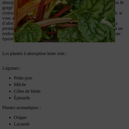
absorption peuvent en effet souffrir si elles sont plantées dans un lit
gorgé de nutriments : un surplus de nutriments accélère leur
croissance et les rend vulnérables aux parasites. Par conséquent, si
vous avez l’intention d’inclure des plantes à faible capacité
d’absorption dans votre carré de potager surélevé au cours de la
première année, vous devez réduire les niveaux de nutriments à un
endroit précis de votre espace de plantation en utilisant du terreau
épuisé.
Les plantes à absorption lente sont :
Légumes :
Petits pois
Mâche
Côtes de blette
Épinards
Plantes aromatiques :
Origan
Lavande