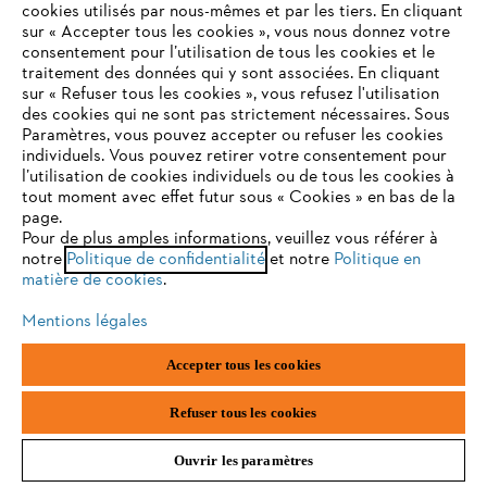
cookies utilisés par nous-mêmes et par les tiers. En cliquant
sur « Accepter tous les cookies », vous nous donnez votre
consentement pour l’utilisation de tous les cookies et le
Procédez au renouvellement total de votre potager surélevé tous les
VOTRE NAVIGATEUR INTERNET
traitement des données qui y sont associées. En cliquant
6 à 7 ans. Toutes les couches se seront décomposées et ne seront
N'EST PLUS PRIS EN CHARGE
plus soumises à des conditions optimales pour faire pousser vos
sur « Refuser tous les cookies », vous refusez l'utilisation
légumes et plantes aromatiques. Sans un drainage efficace des
des cookies qui ne sont pas strictement nécessaires. Sous
branches, votre surélévation sera sujette à l’engorgement d’eau et à
Paramètres, vous pouvez accepter ou refuser les cookies
une mauvaise croissance des racines, tandis que les nutriments des
individuels. Vous pouvez retirer votre consentement pour
Vous utilisez un navigateur Internet que nous ne prenons plus
autres couches seront également épuisés.
l’utilisation de cookies individuels ou de tous les cookies à
en charge, et certaines fonctionnalités de notre site ne
tout moment avec effet futur sous « Cookies » en bas de la
peuvent fonctionner correctement. Pour une utilisation
page.
optimale de notre site, nous vous recommandons de passer à
Pour de plus amples informations, veuillez vous référer à
notre
l'un des navigateurs suivants :
Politique de confidentialité
et notre
Politique en
matière de cookies
.
Mentions légales
firefox
chrome
Accepter tous les cookies
safari
edge
Refuser tous les cookies
Ouvrir les paramètres