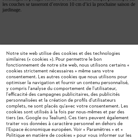
les couches se tasseront d’environ 10 cm d’ici la prochaine saison de
jardinage.
Notre site web utilise des cookies et des technologies
similaires (« cookies »). Pour permettre le bon
fonctionnement de notre site web, nous utilisons certains «
cookies strictement nécessaires » même sans votre
consentement. Les autres cookies que nous utilisons pour
optimiser la navigation et fournir un contenu personnalisé,
y compris l'analyse du comportement de l'utilisateur,
l'efficacité des campagnes publicitaires, des publicités
personnalisées et la création de profils d'utilisateurs
complets, ne sont placés qu'avec votre consentement. Les
cookies sont utilisés à la fois par nous-mêmes et par des
tiers (ex. Google ou Tealium). Ces tiers peuvent également
traiter vos données à caractère personnel en dehors de
l’Espace économique européen. Voir « Paramètres » et «
Politique en matière de cookies » pour vous informer sur les
Renouveler en intégralité votre potager en hauteur