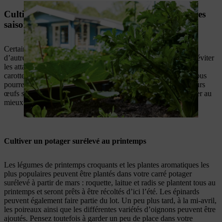
Cultiver votre bac potager surélevé au rythme des
saisons
Certaines plantes sont plus épanouies à certaines saisons qu’à
d’autres et, dans certains cas, semer au bon moment permet d’éviter
les attaques des parasites : si vous semez certaines variétés de
carottes très tôt dans la saison, elles seront prêtes début juin, vous
pourrez alors les récolter avant que les parasites ne pondent leurs
œufs sur les végétaux. Voici quelques astuces pour programmer au
mieux ses plantations.
Cultiver un potager surélevé au printemps
Les légumes de printemps croquants et les plantes aromatiques les
plus populaires peuvent être plantés dans votre carré potager
surélevé à partir de mars : roquette, laitue et radis se plantent tous au
printemps et seront prêts à être récoltés d’ici l’été. Les épinards
peuvent également faire partie du lot. Un peu plus tard, à la mi-avril,
les poireaux ainsi que les différentes variétés d’oignons peuvent être
ajoutés. Pensez toutefois à garder un peu de place dans votre