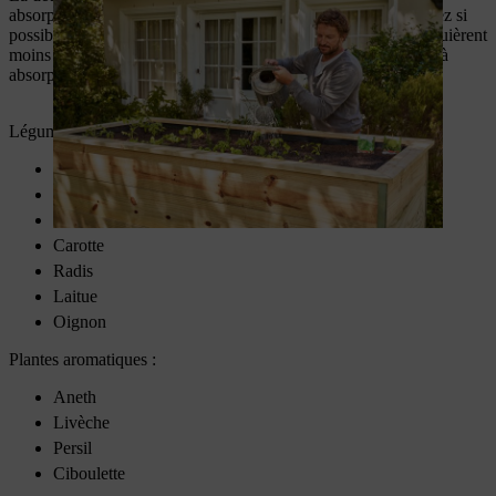
absorption et à absorption modérée. La troisième année, plantez si
possible uniquement des plantes à absorption modérée qui requièrent
moins de nutriments que celles à forte absorption. Les plantes à
absorption modérée sont :
Légumes :
Haricots verts
Ail
Chou-rave
Carotte
Radis
Laitue
Oignon
Plantes aromatiques :
Aneth
Livèche
Persil
Ciboulette