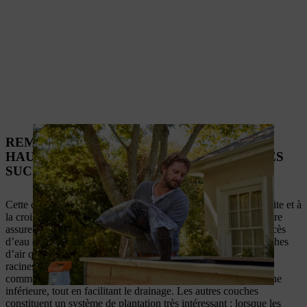
REMPLISSAGE DU CARRÉ POTAGER EN
HAUTEUR : L’IMPORTANCE DES COUCHES
SUCCESSIVES
Cette configuration en couches successives participe à la réussite et à
la croissance fructueuse de vos plantations. La couche inférieure
assure un bon drainage, les grosses branches permettent à l’excès
d’eau de s’écouler rapidement tout en préservant quelques poches
d’air qui évitent l’engorgement et favorisent la croissance des
racines. La couche de gazon en mottes, ou la couverture, agit
comme un barrage et empêche la terre de tomber dans la couche
inférieure, tout en facilitant le drainage. Les autres couches
constituent un système de plantation très intéressant : lorsque les