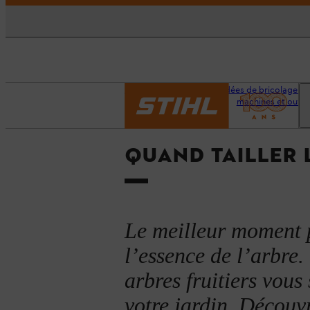
Accueil
Conseils et idées de bricolage et
machines et outils
QUAND TAILLER L
Le meilleur moment p
l’essence de l’arbre.
arbres fruitiers vous 
votre jardin. Découv