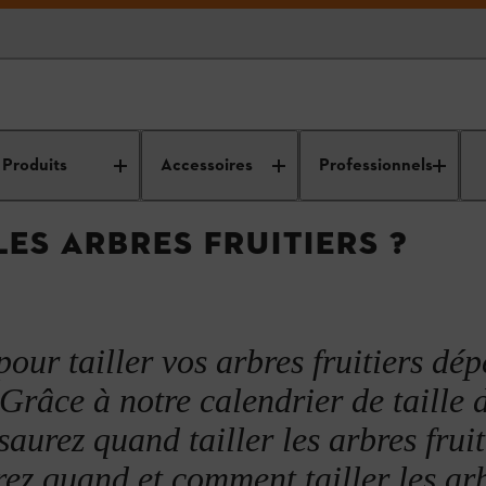
 d’entretien des
Nettoyage et entretien de
Entretien des
Taill
votre jardin
arbres
f
Produits
Accessoires
Professionnels
ES ARBRES FRUITIERS ?
our tailler vos arbres fruitiers dé
 Grâce à notre calendrier de taille 
saurez quand tailler les arbres fruit
rez quand et comment tailler les ar