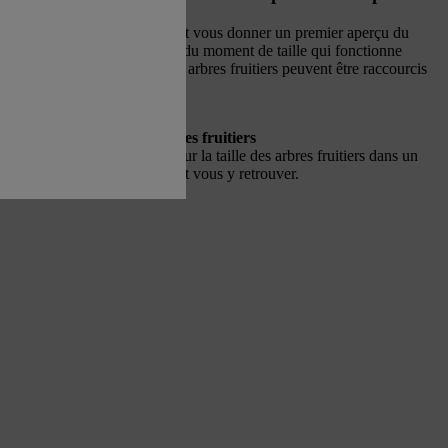
 taille pour arbres fruitiers doit vous donner un premier aperçu du
r tailler vos arbres fruitiers, du moment de taille qui fonctionne
option et du moment où les arbres fruitiers peuvent être raccourcis
aire.
calendrier de taille des arbres fruitiers
mblé les mois importants pour la taille des arbres fruitiers dans un
n que vous puissiez facilement vous y retrouver.