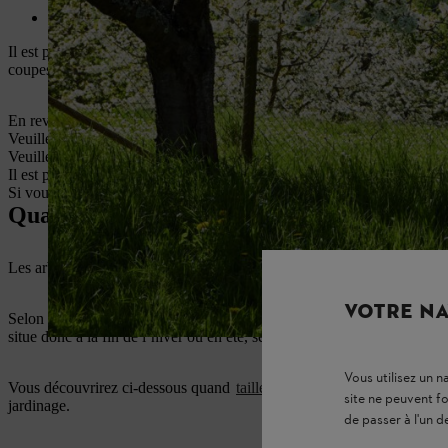
Toujours tailler les arbres fruitiers lorsque la température est su
Il est préférable de tailler de nombreux arbres fruitiers à pépins, comme
coupes guérissent rapidement au printemps et que le risque de maladie
En revanche, il est préférable de tailler les arbres fruitiers à noyau à f
Veuillez noter que la loi peut interdire la taille pendant certaines pér
Veuillez noter que la loi peut interdire la taille pendant certaines pér
Il est préférable de tailler les arbres fruitiers à pépins comme les pommi
Si vous ne taillez pas un arbre fruitier, vous nuirez à sa croissance et
Quand tailler les arbres fruitiers ? Le me
Les arbres fruitiers doivent être taillés régulièrement. Vous favorisere
VOTRE NA
Selon l’essence de l’arbre, le moment idéal pour la taille des arbres fruit
situe donc à la fin de l’hiver ou en été, selon l’essence de l’arbre fruitie
Vous utilisez un 
Vous découvrirez ci-dessous quand
tailler votre arbre fruitier
le plus j
site ne peuvent f
jardinage.
de passer à l'un d