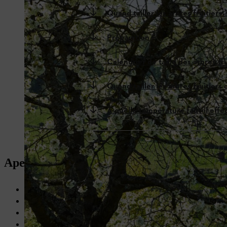
Quand tailler les arbres fruitiers 
Préparation
Calendrier de taille des arbres fr
Quand tailler les arbres fruitiers 
À quelle température faut-il effect
Aperçu : quand tailler les arbres fruitiers 
Deux possibilités pour la taille des arbres fruitiers, en fonction 
Tailler les arbres fruitiers à pépins comme les pommiers, les poiri
Tailler les arbres fruitiers à noyau comme les pêchers et les ceris
Respecter la loi locale concernant la taille d'arbres. Consultez