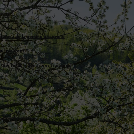
?
uitiers : de la pomme à la prune
qui pleurent ?
uer la taille des arbres fruitiers ?
?
de leur essence : Février-mars ou juillet-août
ers et les cognassiers plutôt à la fin de l’hiver (février-mars)
iers plutôt en été
 votre commune pour plus d'informations.