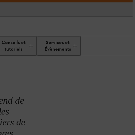
e des arbres
Quand tailler les arbres
Conseils et
Services et
ruitiers
fruitiers ?
tutoriels
Évènements
pend de
des
iers de
bres