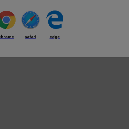
Le calendrier de
moment idéal pou
comme deuxième 
en plus si nécess
chrome
safari
edge
Télécharger le 
Nous avons rasse
tableau PDF afi