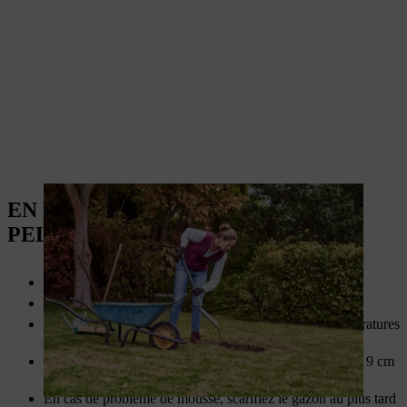
EN BREF : ENTRETIEN DE LA
PELOUSE EN AUTOMNE
Enlever les feuilles et les branches de la pelouse.
Tondre la pelouse tant que l’herbe pousse.
Tondre pour la dernière fois de l’année quand les températures
se régularisent entre +5 ºC et +10 ºC.
En automne, coupez l’herbe à une hauteur de 5 cm ou à 9 cm
pour les terrains ombragés.
En cas de problème de mousse, scarifiez le gazon au plus tard