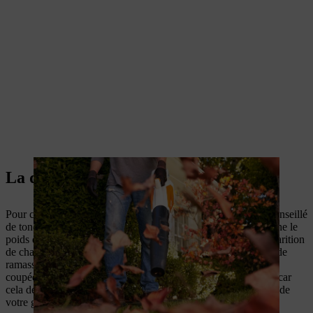
La dernière tonte de l’année
Pour commencer l’entretien du gazon pour l’automne, il est conseillé
de tondre à ras pour la dernière coupe de l’année. Cela empêche le
poids de la neige d’écraser les plantes et réduit le risque d’apparition
de champignons. Nous vous recommandons d’utiliser un bac de
ramassage pour cette tonte : il facilite l’enlèvement de l’herbe
coupée. Il est important de retirer l’herbe fauchée rapidement, car
cela devient difficile quand la température baisse, et la surface de
votre gazon risque d’asphyxier.