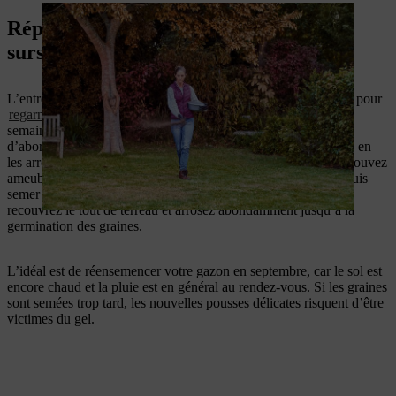
Réparation des zones clairsemées :
sursemer pour un plus beau gazon
L’entretien de la pelouse en automne est aussi le moment idéal pour
regarnir en semant des graminées
et pour mettre les dernières
semaines de douceur à profit pour regénérer la pelouse. Tout
d’abord, soignez particulièrement les zones séchées et abîmées en
les arrosant abondamment pour rincer le résidu de sels. Vous pouvez
ameublir le sol ou le couvrir d’une nouvelle couche de terre, puis
semer les graines sur les zones concernées. Enfin et surtout,
recouvrez le tout de terreau et arrosez abondamment jusqu’à la
germination des graines.
L’idéal est de réensemencer votre gazon en septembre, car le sol est
encore chaud et la pluie est en général au rendez-vous. Si les graines
sont semées trop tard, les nouvelles pousses délicates risquent d’être
victimes du gel.