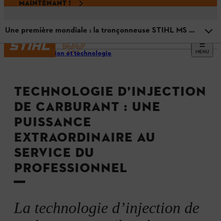
MAINTENANT !
Une première mondiale : la tronçonneuse STIHL MS 500¡
MENU
Innovation et technologie
Explication du système d’injection de carburant
TECHNOLOGIE D’INJECTION
Types de système d’injection de carburant
DE CARBURANT : UNE
PUISSANCE
Une première mondiale : la tronçonneuse STIHL MS
500¡
EXTRAORDINAIRE AU
SERVICE DU
PROFESSIONNEL
La technologie d’injection de