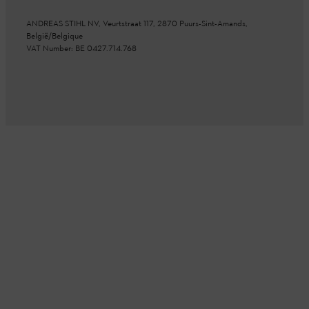
ANDREAS STIHL NV, Veurtstraat 117, 2870 Puurs-Sint-Amands,
België/Belgique
VAT Number: BE 0427.714.768