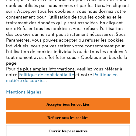
Politique en matière de cookies » pour vous informer sur les
cookies utilisés par nous-mêmes et par les tiers. En cliquant
sur « Accepter tous les cookies », vous nous donnez votre
consentement pour l’utilisation de tous les cookies et le
VOTRE NAVIGATEUR INTERNET
traitement des données qui y sont associées. En cliquant
N'EST PLUS PRIS EN CHARGE
sur « Refuser tous les cookies », vous refusez l'utilisation
des cookies qui ne sont pas strictement nécessaires. Sous
Paramètres, vous pouvez accepter ou refuser les cookies
individuels. Vous pouvez retirer votre consentement pour
Vous utilisez un navigateur Internet que nous ne prenons plus
l’utilisation de cookies individuels ou de tous les cookies à
en charge, et certaines fonctionnalités de notre site ne
tout moment avec effet futur sous « Cookies » en bas de la
peuvent fonctionner correctement. Pour une utilisation
page.
optimale de notre site, nous vous recommandons de passer à
Pour de plus amples informations, veuillez vous référer à
notre
l'un des navigateurs suivants :
Politique de confidentialité
et notre
Politique en
matière de cookies
.
Mentions légales
firefox
chrome
Accepter tous les cookies
safari
edge
Refuser tous les cookies
Ouvrir les paramètres