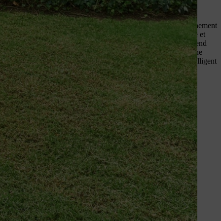
40
, est idéal pour une pelouse saine et soignée. Grâce à l'entraînement
 flexible. Le RLA 240 élimine efficacement la mousse et le chaume et
nce optimales pour l'herbe. Sa conception compacte et légère la rend
plus, sa compatibilité avec le système STIHL AK rend cette machine
même batterie pour d'autres machines de jardinage. Un choix intelligent