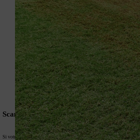
Scarificateur électrique
2
Si votre pelouse fait max. 500 m
et que vous disposez d'un point élec