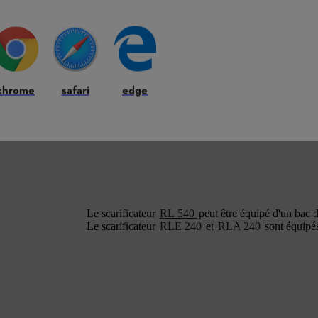
chrome
safari
edge
Le scarificateur
RL 540
peut être équipé d'un bac 
Le scarificateur
RLE 240
et
RLA 240
sont équipés