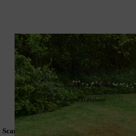
Scarificateur sur batterie
Scarificateur électrique
Scarificateur thermique
Récupérer les déchets
Ranger et déplacer
Scarificateur sur batterie