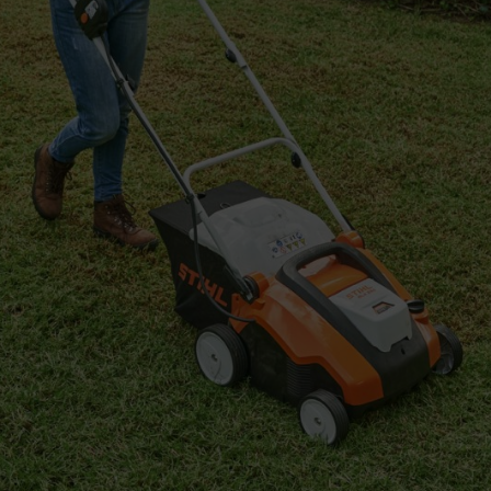
Un scarificateur à batterie, tel que le
STIHL RLA 2
sur batterie, vous travaillez sans fil et de manière
aère le sol, assurant ainsi des conditions de croissa
facile à utiliser, même dans les petits jardins. De 
polyvalente et durable, car vous pouvez utiliser la 
pour un entretien du gazon sans compromis !
trique à proximité, le
scarificateur électrique RLE