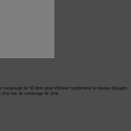
de ramassage de 50 litres pour éliminer rapidement la mousse dégagée.
 d'un bac de ramassage de série.