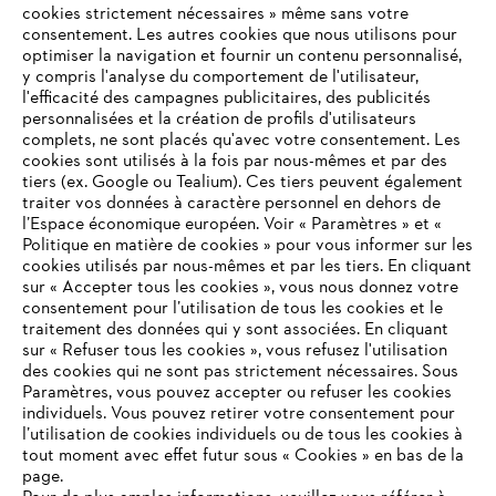
cookies strictement nécessaires » même sans votre
consentement. Les autres cookies que nous utilisons pour
optimiser la navigation et fournir un contenu personnalisé,
L'Entreprise
y compris l'analyse du comportement de l'utilisateur,
l'efficacité des campagnes publicitaires, des publicités
personnalisées et la création de profils d'utilisateurs
complets, ne sont placés qu'avec votre consentement. Les
STIHL FAQ
cookies sont utilisés à la fois par nous-mêmes et par des
tiers (ex. Google ou Tealium). Ces tiers peuvent également
traiter vos données à caractère personnel en dehors de
l’Espace économique européen. Voir « Paramètres » et «
Politique en matière de cookies » pour vous informer sur les
Contact
cookies utilisés par nous-mêmes et par les tiers. En cliquant
sur « Accepter tous les cookies », vous nous donnez votre
consentement pour l’utilisation de tous les cookies et le
VOTRE NAVIGATEUR INTERNET
traitement des données qui y sont associées. En cliquant
N'EST PLUS PRIS EN CHARGE
sur « Refuser tous les cookies », vous refusez l'utilisation
des cookies qui ne sont pas strictement nécessaires. Sous
Politique de protection des données
Paramètres, vous pouvez accepter ou refuser les cookies
individuels. Vous pouvez retirer votre consentement pour
Vous utilisez un navigateur Internet que nous ne prenons plus
Mentions légales
Utilisation des cookies
l’utilisation de cookies individuels ou de tous les cookies à
en charge, et certaines fonctionnalités de notre site ne
tout moment avec effet futur sous « Cookies » en bas de la
peuvent fonctionner correctement. Pour une utilisation
page.
Informations juridiques
optimale de notre site, nous vous recommandons de passer à