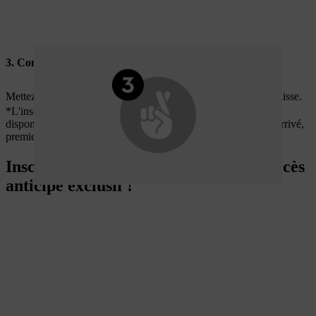
3. Commandez très rapidement
Mettez la main sur cette édition limitée avant qu'elle ne disparaisse.
*L'inscription ne donne pas droit à l'achat. La machine a une
disponibilité limitée. La vente se fait sous le concept premier arrivé,
premier servi.
Inscrivez-vous pour bénéficier d'un accès
anticipé exclusif !