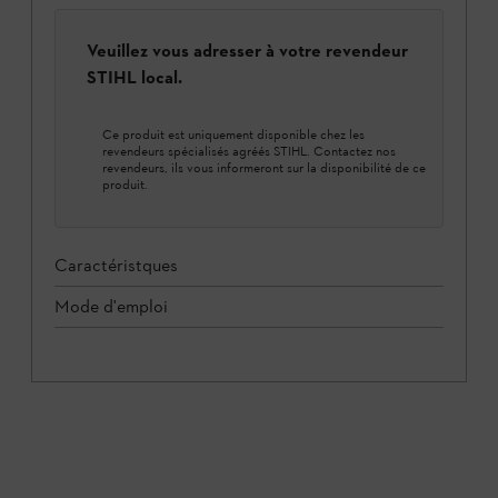
Veuillez vous adresser à votre revendeur
STIHL local.
Ce produit est uniquement disponible chez les
revendeurs spécialisés agréés STIHL. Contactez nos
revendeurs, ils vous informeront sur la disponibilité de ce
produit.
Caractéristques
Mode d'emploi