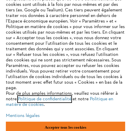
STIHL FAQ
cookies sont utilisés à la fois par nous-mêmes et par des
tiers (ex. Google ou Tealium). Ces tiers peuvent également
traiter vos données à caractère personnel en dehors de
l’Espace économique européen. Voir « Paramètres » et «
Politique en matière de cookies » pour vous informer sur les
Contact
cookies utilisés par nous-mêmes et par les tiers. En cliquant
sur « Accepter tous les cookies », vous nous donnez votre
consentement pour l’utilisation de tous les cookies et le
VOTRE NAVIGATEUR INTERNET
traitement des données qui y sont associées. En cliquant
N'EST PLUS PRIS EN CHARGE
sur « Refuser tous les cookies », vous refusez l'utilisation
des cookies qui ne sont pas strictement nécessaires. Sous
Politique de protection des données
Paramètres, vous pouvez accepter ou refuser les cookies
individuels. Vous pouvez retirer votre consentement pour
Vous utilisez un navigateur Internet que nous ne prenons plus
Mentions légales
Utilisation des cookies
l’utilisation de cookies individuels ou de tous les cookies à
en charge, et certaines fonctionnalités de notre site ne
tout moment avec effet futur sous « Cookies » en bas de la
peuvent fonctionner correctement. Pour une utilisation
page.
Informations juridiques
optimale de notre site, nous vous recommandons de passer à
Pour de plus amples informations, veuillez vous référer à
notre
l'un des navigateurs suivants :
Politique de confidentialité
et notre
Politique en
matière de cookies
.
ANDREAS STIHL NV, Veurtstraat 117, 2870 Puurs-Sint-Amands,
België/Belgique
Mentions légales
VAT Number: BE 0427.714.768
firefox
chrome
Accepter tous les cookies