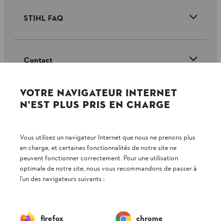
STIHL FAQ
Contact
VOTRE NAVIGATEUR INTERNET
N'EST PLUS PRIS EN CHARGE
Politique de protection des données
Vous utilisez un navigateur Internet que nous ne prenons plus
Mentions légales
Utilisation des cookies
en charge, et certaines fonctionnalités de notre site ne
peuvent fonctionner correctement. Pour une utilisation
Informations juridiques
optimale de notre site, nous vous recommandons de passer à
l'un des navigateurs suivants :
ANDREAS STIHL NV, Veurtstraat 117, 2870 Puurs-Sint-Amands,
België/Belgique
VAT Number: BE 0427.714.768
firefox
chrome