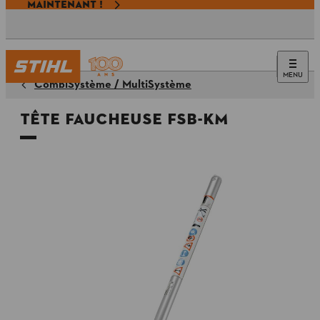
MAINTENANT !
MENU
CombiSystème / MultiSystème
Tête faucheuse FSB-KM