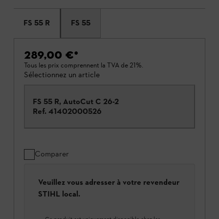
FS 55 R
FS 55
289,00 €
*
Tous les prix comprennent la TVA de 21%.
Sélectionnez un article
FS 55 R, AutoCut C 26-2
Ref.
41402000526
Comparer
Veuillez vous adresser à votre revendeur
STIHL local.
Ce produit est uniquement disponible chez les