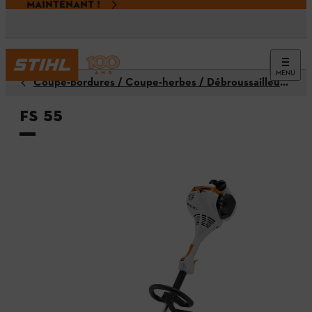
MAINTENANT !
MENU
Coupe-bordures / Coupe-herbes / Débroussailleuses
FS 55