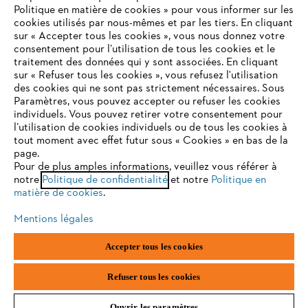
Politique en matière de cookies » pour vous informer sur les
Contact
cookies utilisés par nous-mêmes et par les tiers. En cliquant
sur « Accepter tous les cookies », vous nous donnez votre
consentement pour l’utilisation de tous les cookies et le
VOTRE NAVIGATEUR INTERNET
traitement des données qui y sont associées. En cliquant
N'EST PLUS PRIS EN CHARGE
sur « Refuser tous les cookies », vous refusez l'utilisation
des cookies qui ne sont pas strictement nécessaires. Sous
Politique de protection des données
Paramètres, vous pouvez accepter ou refuser les cookies
individuels. Vous pouvez retirer votre consentement pour
Vous utilisez un navigateur Internet que nous ne prenons plus
Mentions légales
Utilisation des cookies
l’utilisation de cookies individuels ou de tous les cookies à
en charge, et certaines fonctionnalités de notre site ne
tout moment avec effet futur sous « Cookies » en bas de la
peuvent fonctionner correctement. Pour une utilisation
page.
Informations juridiques
optimale de notre site, nous vous recommandons de passer à
Pour de plus amples informations, veuillez vous référer à
notre
l'un des navigateurs suivants :
Politique de confidentialité
et notre
Politique en
matière de cookies
.
ANDREAS STIHL NV, Veurtstraat 117, 2870 Puurs-Sint-Amands,
België/Belgique
Mentions légales
VAT Number: BE 0427.714.768
firefox
chrome
Accepter tous les cookies
safari
edge
Refuser tous les cookies
Ouvrir les paramètres